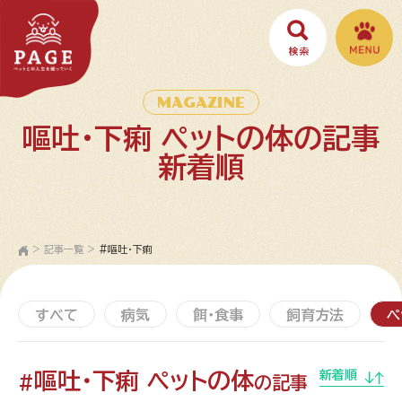
MAGAZINE
嘔吐・下痢 ペットの体の記事
新着順
>
記事一覧
>
#嘔吐・下痢
すべて
病気
餌・食事
飼育方法
ペ
嘔吐・下痢 ペットの体
新着順
#
の記事