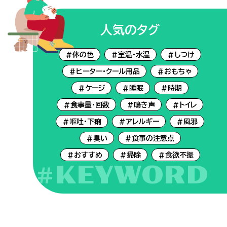
人気のタグ
#体の色
#室温・水温
#しつけ
#ヒーター・クール用品
#おもちゃ
#ケージ
#睡眠
#時期
#食事量・回数
#鳴き声
#トイレ
#嘔吐・下痢
#アレルギー
#風邪
#臭い
#食事の注意点
#おすすめ
#掃除
#食欲不振
#KEYWORD