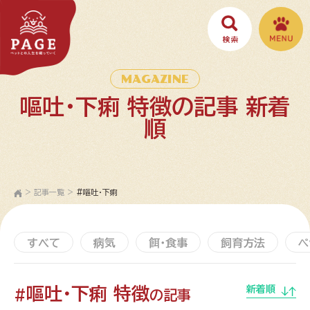
MAGAZINE
嘔吐・下痢 特徴の記事 新着
順
>
記事一覧
>
#嘔吐・下痢
すべて
病気
餌・食事
飼育方法
ペ
嘔吐・下痢 特徴
新着順
#
の記事