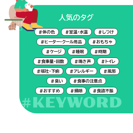
人気のタグ
#体の色
#室温・水温
#しつけ
#ヒーター・クール用品
#おもちゃ
#ケージ
#睡眠
#時期
#食事量・回数
#鳴き声
#トイレ
#嘔吐・下痢
#アレルギー
#風邪
#臭い
#食事の注意点
#おすすめ
#掃除
#食欲不振
#KEYWORD