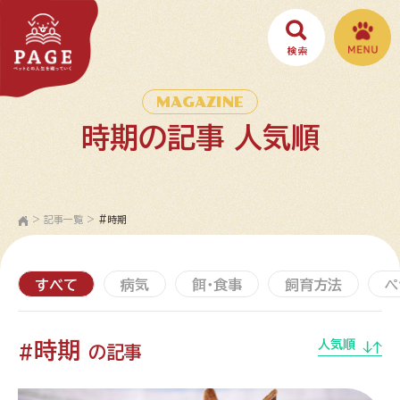
MAGAZINE
時期の記事 人気順
>
記事一覧
>
#時期
すべて
病気
餌・食事
飼育方法
ペ
時期
人気順
#
の記事