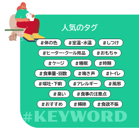
人気のタグ
#体の色
#室温・水温
#しつけ
#ヒーター・クール用品
#おもちゃ
#ケージ
#睡眠
#時期
#食事量・回数
#鳴き声
#トイレ
#嘔吐・下痢
#アレルギー
#風邪
#臭い
#食事の注意点
#おすすめ
#掃除
#食欲不振
#KEYWORD