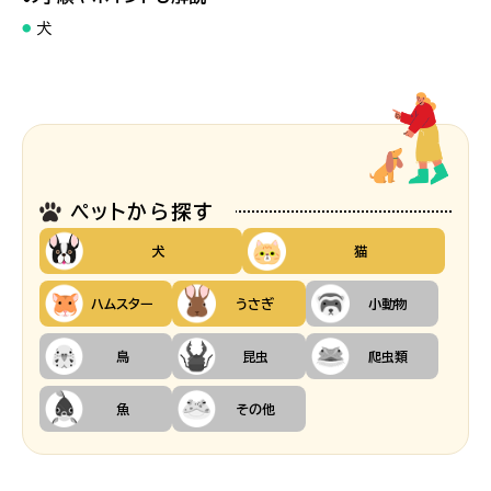
犬
ペットから探す
犬
猫
ハムスター
うさぎ
小動物
鳥
昆虫
爬虫類
魚
その他