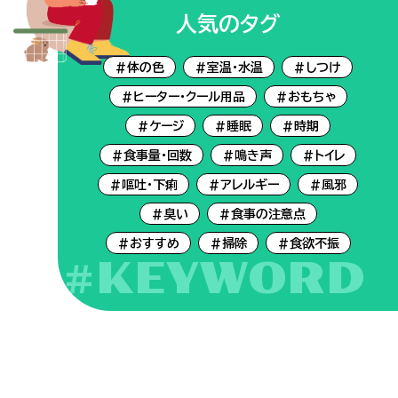
人気のタグ
#体の色
#室温・水温
#しつけ
#ヒーター・クール用品
#おもちゃ
#ケージ
#睡眠
#時期
#食事量・回数
#鳴き声
#トイレ
#嘔吐・下痢
#アレルギー
#風邪
#臭い
#食事の注意点
#おすすめ
#掃除
#食欲不振
#KEYWORD