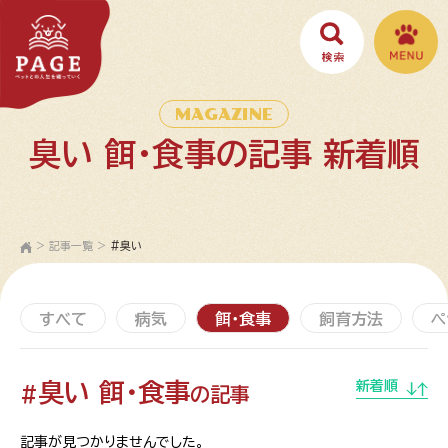
MAGAZINE
臭い 餌・食事の記事 新着順
>
記事一覧
>
#臭い
すべて
病気
餌・食事
飼育方法
ペ
臭い 餌・食事
新着順
#
の記事
記事が見つかりませんでした。