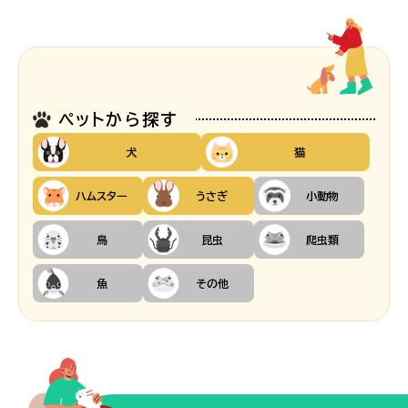
ペットから探す
犬
猫
ハムスター
うさぎ
小動物
鳥
昆虫
爬虫類
魚
その他