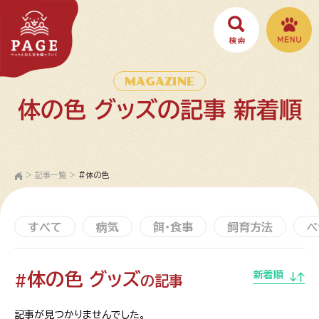
MAGAZINE
体の色 グッズの記事 新着順
>
記事一覧
>
#体の色
すべて
病気
餌・食事
飼育方法
ペ
体の色 グッズ
新着順
#
の記事
記事が見つかりませんでした。