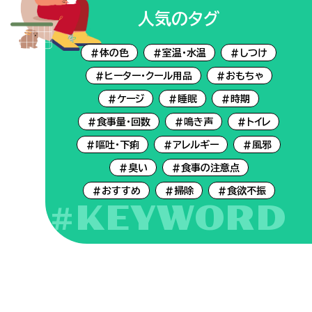
人気のタグ
#体の色
#室温・水温
#しつけ
#ヒーター・クール用品
#おもちゃ
#ケージ
#睡眠
#時期
#食事量・回数
#鳴き声
#トイレ
#嘔吐・下痢
#アレルギー
#風邪
#臭い
#食事の注意点
#おすすめ
#掃除
#食欲不振
#KEYWORD