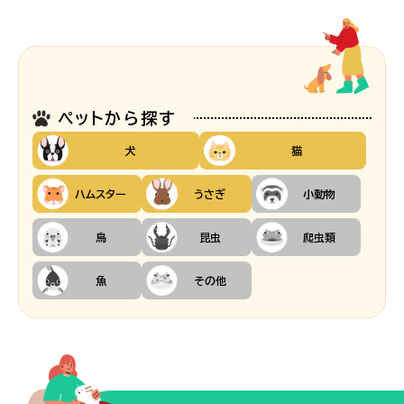
ペットから探す
犬
猫
ハムスター
うさぎ
小動物
鳥
昆虫
爬虫類
魚
その他