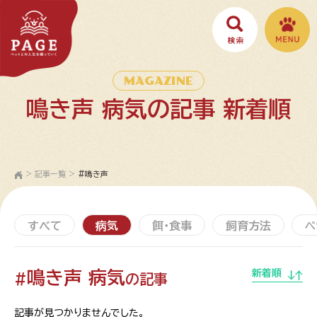
MAGAZINE
鳴き声 病気の記事 新着順
>
記事一覧
>
#鳴き声
すべて
病気
餌・食事
飼育方法
ペ
鳴き声 病気
新着順
#
の記事
記事が見つかりませんでした。