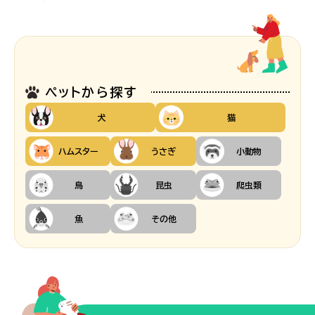
ペットから探す
犬
猫
ハムスター
うさぎ
小動物
鳥
昆虫
爬虫類
魚
その他