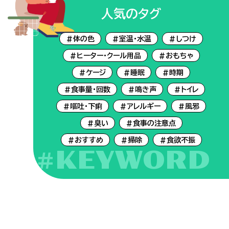
人気のタグ
#体の色
#室温・水温
#しつけ
#ヒーター・クール用品
#おもちゃ
#ケージ
#睡眠
#時期
#食事量・回数
#鳴き声
#トイレ
#嘔吐・下痢
#アレルギー
#風邪
#臭い
#食事の注意点
#おすすめ
#掃除
#食欲不振
#KEYWORD