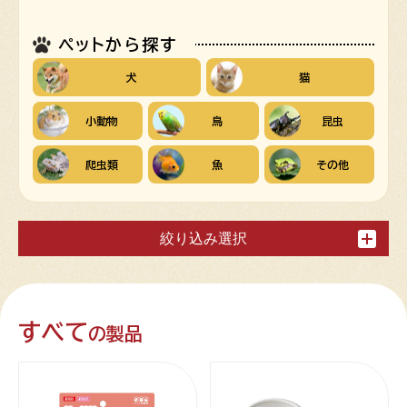
ペットから探す
犬
猫
小動物
鳥
昆虫
爬虫類
魚
その他
絞り込み選択
すべて
の製品