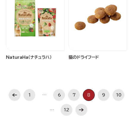
NaturaHa（ナチュラハ）
猫のドライフード
1
…
6
7
8
9
10
…
12