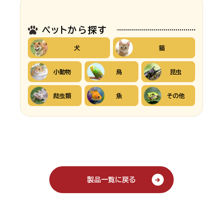
ペットから探す
犬
猫
小動物
鳥
昆虫
爬虫類
魚
その他
製品一覧に戻る