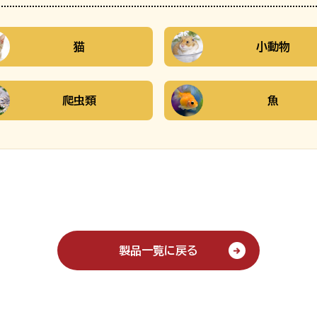
猫
小動物
爬虫類
魚
製品一覧に戻る