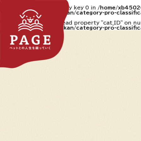
Warning
: Undefined array key 0 in
/home/xb45020
content/themes/marukan/category-pro-classific
Warning
: Attempt to read property "cat_ID" on nu
content/themes/marukan/category-pro-classific