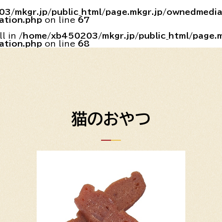
3/mkgr.jp/public_html/page.mkgr.jp/ownedmedi
ation.php
on line
67
ll in
/home/xb450203/mkgr.jp/public_html/page.
ation.php
on line
68
猫のおやつ