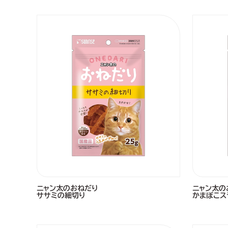
ニャン太のおねだり
ニャン太の
ササミの細切り
かまぼこス