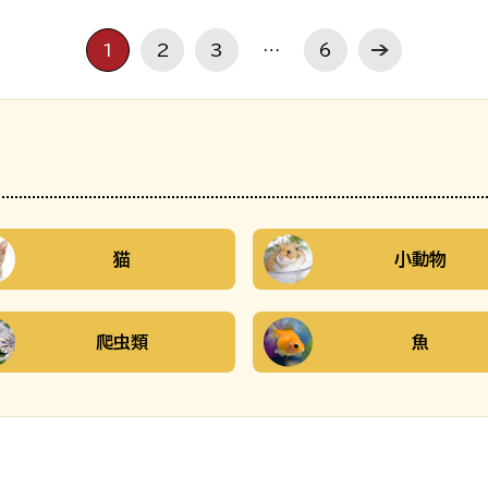
1
2
3
…
6
猫
小動物
爬虫類
魚