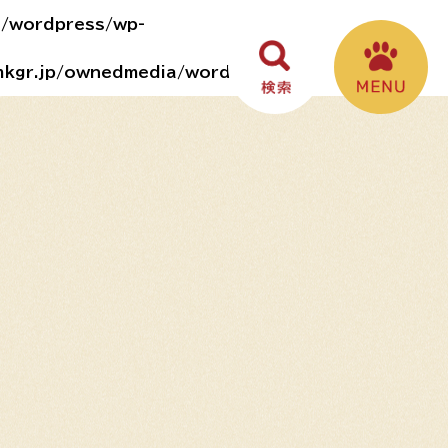
a/wordpress/wp-
mkgr.jp/ownedmedia/wordpress/wp-