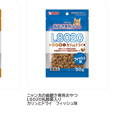
ニャン太の歯磨き専用おやつ
L8020乳酸菌入り
カリっとドライ フィッシュ味