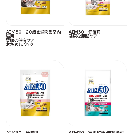
AIM30 20歳を迎える室内
AIM30 仔猫用
猫用
健康な尿路ケア
腎臓の健康ケア
おためしパック
AIM30 仔猫用
AIM30 室内避妊・去勢後成