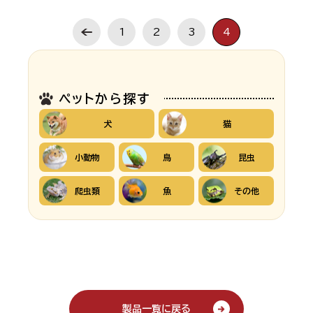
1
2
3
4
ペットから探す
犬
猫
小動物
鳥
昆虫
爬虫類
魚
その他
製品一覧に戻る