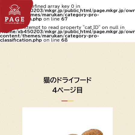
Warning
: Undefined array key 0 in
/home/xb450203/mkgr.jp/public_html/page.mkgr.jp/o
content/themes/marukan/category-pro-
classification.php
on line
67
Warning
: Attempt to read property "cat_ID" on null in
/home/xb450203/mkgr.jp/public_html/page.mkgr.jp/o
content/themes/marukan/category-pro-
classification.php
on line
68
猫のドライフード
4ページ目