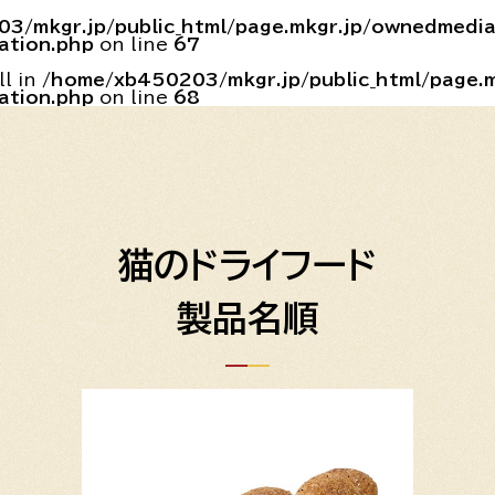
3/mkgr.jp/public_html/page.mkgr.jp/ownedmedi
ation.php
on line
67
ll in
/home/xb450203/mkgr.jp/public_html/page.
ation.php
on line
68
猫のドライフード
製品名順