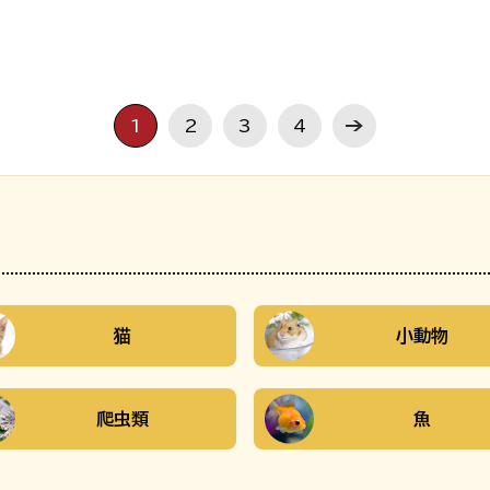
1
2
3
4
猫
小動物
爬虫類
魚