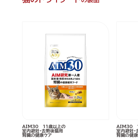
AIM30 11歳以上の
AIM30
室内避妊・去勢後猫用
室内避妊・
腎臓の健康ケア
腎臓の健康