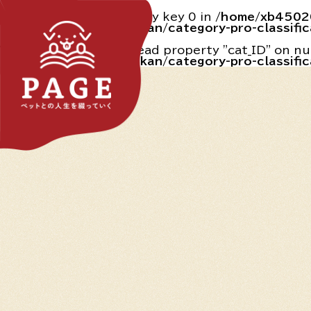
Warning
: Undefined array key 0 in
/home/xb45020
content/themes/marukan/category-pro-classific
Warning
: Attempt to read property "cat_ID" on nu
content/themes/marukan/category-pro-classific