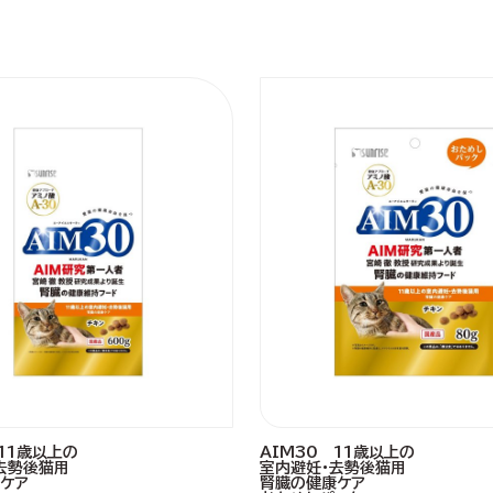
 11歳以上の
AIM30 11歳以上の
去勢後猫用
室内避妊・去勢後猫用
ケア
腎臓の健康ケア