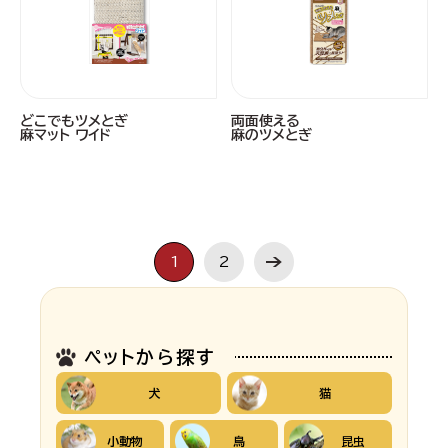
どこでもツメとぎ
両面使える
麻マット ワイド
麻のツメとぎ
1
2
ペットから探す
犬
猫
小動物
鳥
昆虫