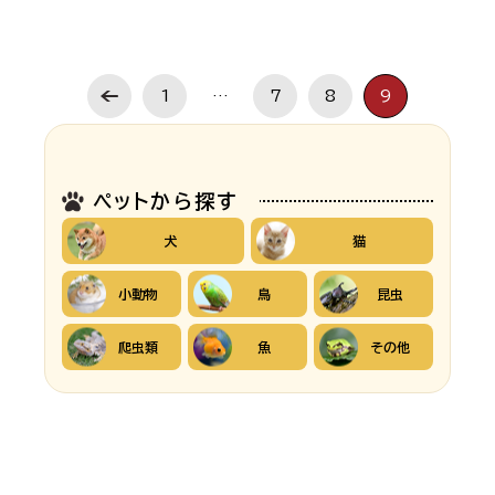
1
…
7
8
9
ペットから探す
犬
猫
小動物
鳥
昆虫
爬虫類
魚
その他