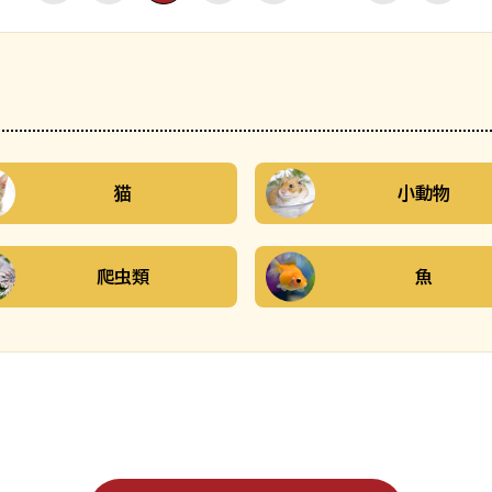
猫
小動物
爬虫類
魚