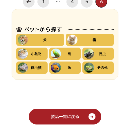
1
…
4
5
6
ペットから探す
犬
猫
小動物
鳥
昆虫
爬虫類
魚
その他
製品一覧に戻る