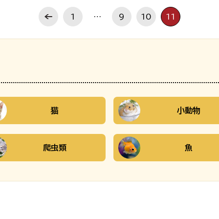
1
…
9
10
11
猫
小動物
爬虫類
魚