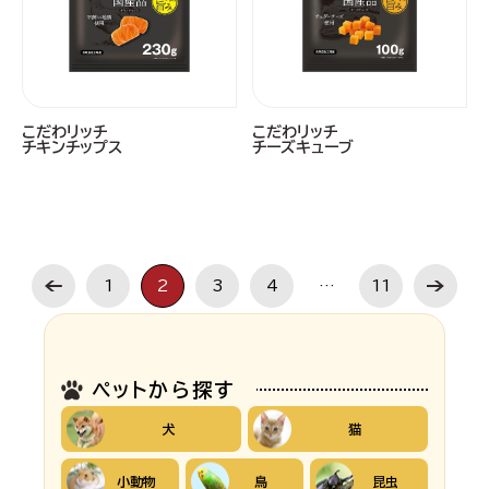
こだわリッチ
こだわリッチ
チキンチップス
チーズキューブ
1
2
3
4
…
11
ペットから探す
犬
猫
小動物
鳥
昆虫