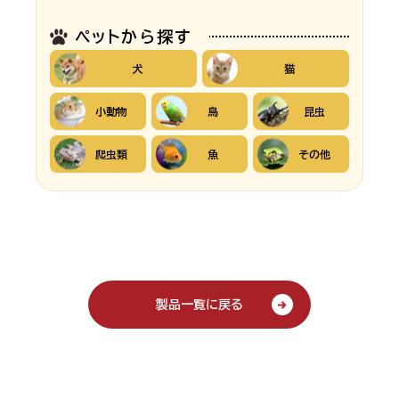
ペットから探す
犬
猫
小動物
鳥
昆虫
爬虫類
魚
その他
製品一覧に戻る