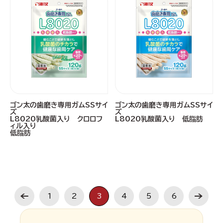
ゴン太の歯磨き専用ガムSSサイ
ゴン太の歯磨き専用ガムSSサイ
ズ
ズ
L8020乳酸菌入り クロロフ
L8020乳酸菌入り 低脂肪
ィル入り
低脂肪
1
2
3
4
5
6