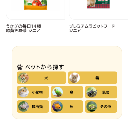
うさぎの毎日１４種
プレミアムラビットフード
緑黄色野菜 シニア
シニア
ペットから探す
犬
猫
小動物
鳥
昆虫
爬虫類
魚
その他