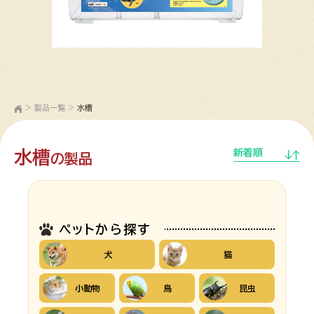
>
製品一覧
>
水槽
水槽
新着順
の製品
ペットから探す
犬
猫
小動物
鳥
昆虫