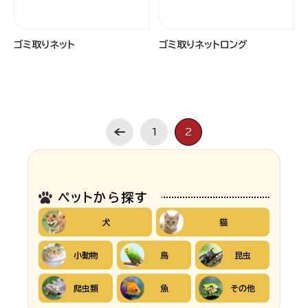
ゴミ取りネット
ゴミ取りネットロング
1
2
ペットから探す
犬
猫
小動物
鳥
昆虫
爬虫類
魚
その他