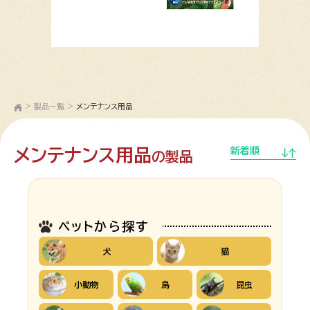
>
製品一覧
>
メンテナンス用品
メンテナンス用品
新着順
の製品
ペットから探す
犬
猫
小動物
鳥
昆虫