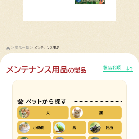
>
製品一覧
>
メンテナンス用品
メンテナンス用品
製品名順
の製品
ペットから探す
犬
猫
小動物
鳥
昆虫