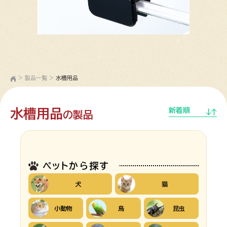
>
製品一覧
>
水槽用品
水槽用品
新着順
の製品
ペットから探す
犬
猫
小動物
鳥
昆虫