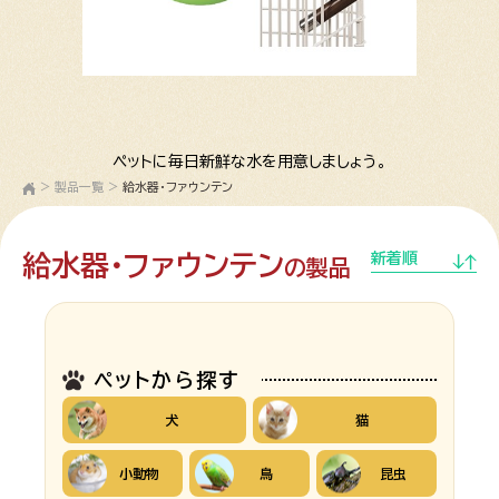
ペットに毎日新鮮な水を用意しましょう。
>
製品一覧
>
給水器・ファウンテン
給水器・ファウンテン
新着順
の製品
ペットから探す
犬
猫
小動物
鳥
昆虫