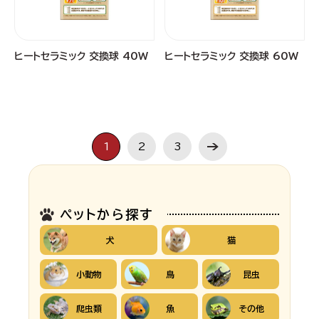
ヒートセラミック 交換球 40W
ヒートセラミック 交換球 60W
1
2
3
ペットから探す
犬
猫
小動物
鳥
昆虫
爬虫類
魚
その他