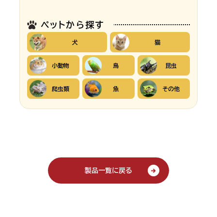
ペットから探す
犬
猫
小動物
鳥
昆虫
爬虫類
魚
その他
製品一覧に戻る