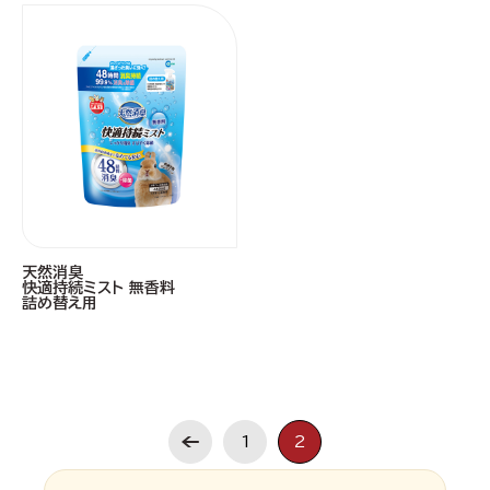
天然消臭
快適持続ミスト 無香料
詰め替え用
1
2