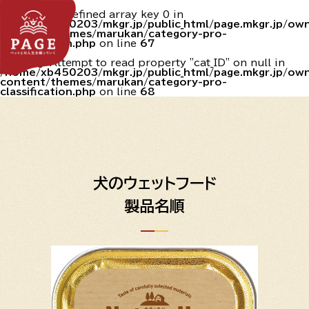
Warning
: Undefined array key 0 in
/home/xb450203/mkgr.jp/public_html/page.mkgr.jp/o
content/themes/marukan/category-pro-
classification.php
on line
67
Warning
: Attempt to read property "cat_ID" on null in
/home/xb450203/mkgr.jp/public_html/page.mkgr.jp/o
content/themes/marukan/category-pro-
classification.php
on line
68
犬のウェットフード
製品名順