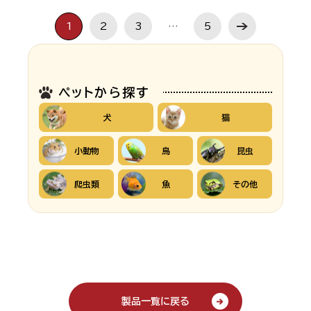
1
2
3
…
5
ペットから探す
犬
猫
小動物
鳥
昆虫
爬虫類
魚
その他
製品一覧に戻る