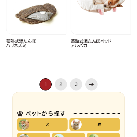
蓄熱式湯たんぽ
蓄熱式湯たんぽベッド
ハリネズミ
アルパカ
1
2
3
ペットから探す
犬
猫