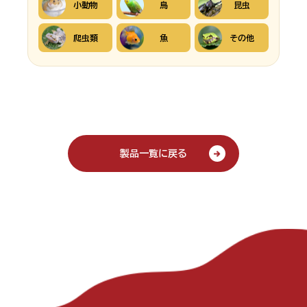
小動物
鳥
昆虫
爬虫類
魚
その他
製品一覧に戻る