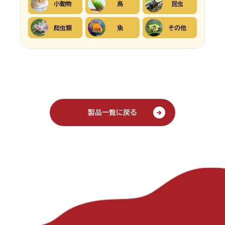
小動物
鳥
昆虫
爬虫類
魚
その他
製品一覧に戻る