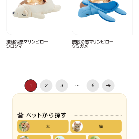
接触冷感マリンピロー
接触冷感マリンピロー
シロクマ
ウミガメ
1
2
3
…
6
ペットから探す
犬
猫