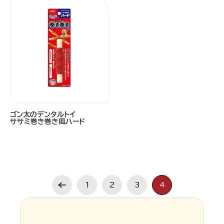
ゴン太のデンタルトイ
ササミ巻き巻き風ハード
1
2
3
4