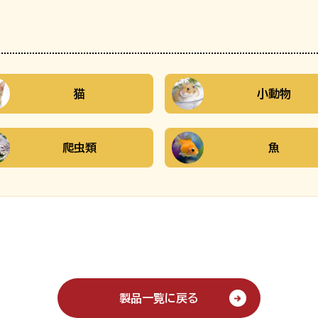
猫
小動物
爬虫類
魚
製品一覧に戻る