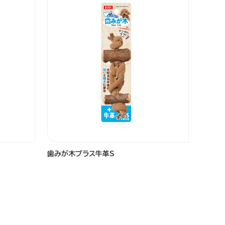
歯みが木プラス牛革S