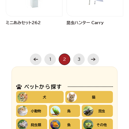
ミニあみセット262
昆虫ハンター Carry
1
2
3
ペットから探す
犬
猫
小動物
鳥
昆虫
爬虫類
魚
その他