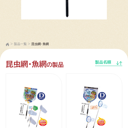
>
製品一覧
>
昆虫網・魚網
昆虫網・魚網
製品名順
の製品