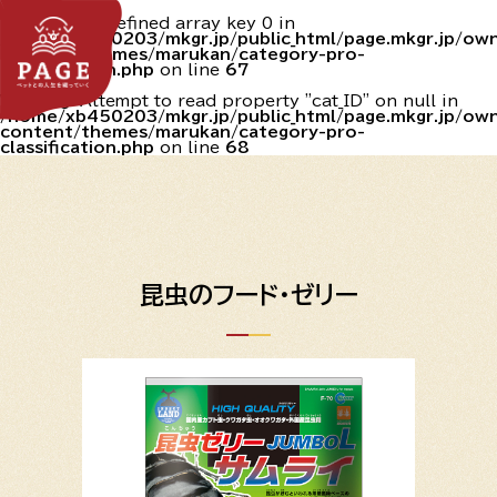
Warning
: Undefined array key 0 in
/home/xb450203/mkgr.jp/public_html/page.mkgr.jp/o
content/themes/marukan/category-pro-
classification.php
on line
67
Warning
: Attempt to read property "cat_ID" on null in
/home/xb450203/mkgr.jp/public_html/page.mkgr.jp/o
content/themes/marukan/category-pro-
classification.php
on line
68
昆虫のフード・ゼリー