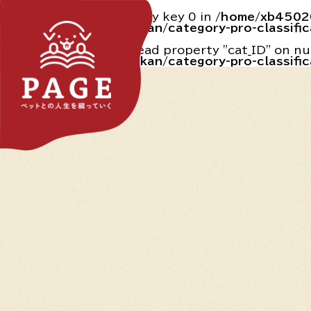
Warning
: Undefined array key 0 in
/home/xb45020
content/themes/marukan/category-pro-classific
Warning
: Attempt to read property "cat_ID" on nu
content/themes/marukan/category-pro-classific