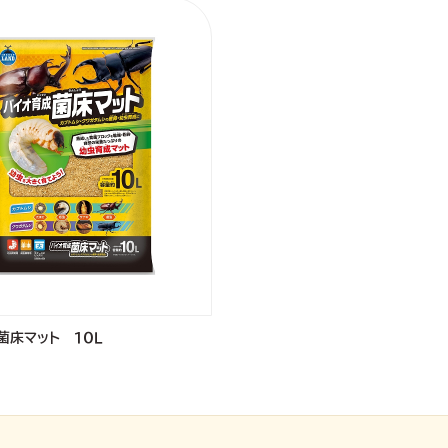
菌床マット １０Ｌ