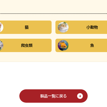
猫
小動物
爬虫類
魚
製品一覧に戻る