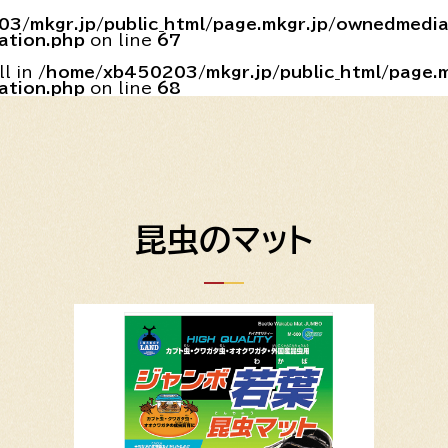
3/mkgr.jp/public_html/page.mkgr.jp/ownedmedi
ation.php
on line
67
ll in
/home/xb450203/mkgr.jp/public_html/page.
ation.php
on line
68
昆虫のマット