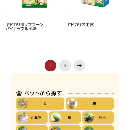
ヤドカリポップコーン
ヤドカリの主食
パイナップル風味
1
2
ペットから探す
犬
猫
小動物
鳥
昆虫