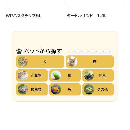
WPハスクチップ5L
タートルサンド 1.4L
ペットから探す
犬
猫
小動物
鳥
昆虫
爬虫類
魚
その他