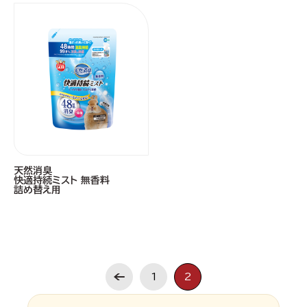
天然消臭
快適持続ミスト 無香料
詰め替え用
1
2