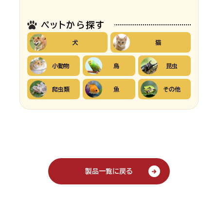
ペットから探す
犬
猫
小動物
鳥
昆虫
爬虫類
魚
その他
製品一覧に戻る