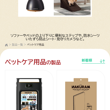
ソファーやベッドの上り下りに便利なステップや、防水シーツ
いたずら防止シート・見守りカメラなど。
>
製品一覧
>
ペットケア用品
ペットケア用品
新着順
の製品