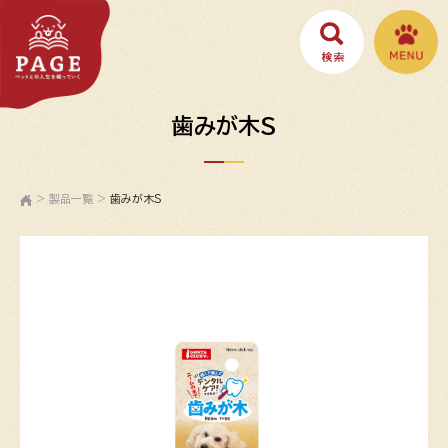
歯みが木S
>
製品一覧
>
歯みが木S