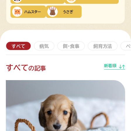
ハムスター
うさぎ
すべて
病気
餌・食事
飼育方法
ペ
すべて
新着順
の記事