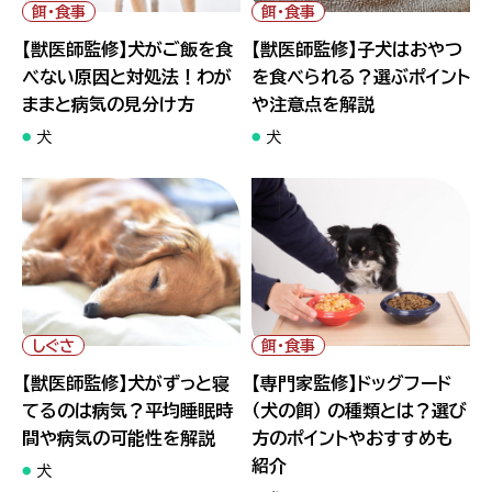
ままと病気の見分け方">
トや注意点を解説">
餌・食事
餌・食事
【獣医師監修】犬がご飯を食
【獣医師監修】子犬はおやつ
べない原因と対処法！わが
を食べられる？選ぶポイント
ままと病気の見分け方
や注意点を解説
犬
犬
" alt="【獣医師監修】犬がずっ
" alt="【専門家監修】ドッグフー
と寝てるのは病気？平均睡眠時
ド（犬の餌） の種類とは？選び方
間や病気の可能性を解説">
のポイントやおすすめも紹介">
しぐさ
餌・食事
【獣医師監修】犬がずっと寝
【専門家監修】ドッグフード
てるのは病気？平均睡眠時
（犬の餌） の種類とは？選び
間や病気の可能性を解説
方のポイントやおすすめも
紹介
犬