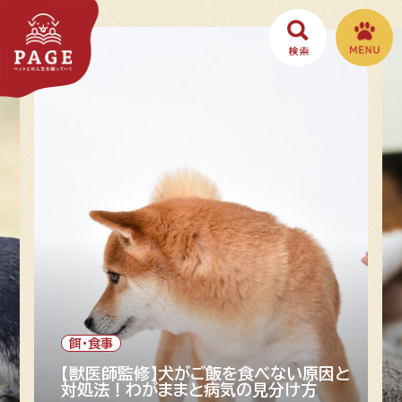
餌・食事
や
【獣医師監修】犬がご飯を食べない原因と
対処法！わがままと病気の見分け方