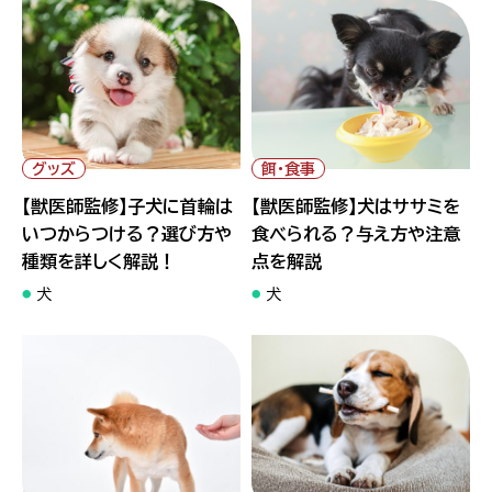
" alt="【獣医師監修】子犬に首
" alt="【獣医師監修】犬はササミ
輪はいつからつける？選び方や
を食べられる？与え方や注意点
種類を詳しく解説！">
を解説">
グッズ
餌・食事
【獣医師監修】子犬に首輪は
【獣医師監修】犬はササミを
いつからつける？選び方や
食べられる？与え方や注意
種類を詳しく解説！
点を解説
犬
犬
" alt="【獣医師監修】犬がご飯
" alt="【獣医師監修】子犬はお
を食べない原因と対処法！わが
やつを食べられる？選ぶポイン