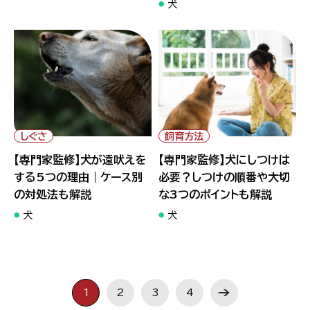
犬
" alt="【専門家監修】犬が遠吠
" alt="【専門家監修】犬にしつ
えをする5つの理由｜ケース別
けは必要？しつけの順番や大切
の対処法も解説">
な3つのポイントも解説">
しぐさ
飼育方法
【専門家監修】犬が遠吠えを
【専門家監修】犬にしつけは
する5つの理由｜ケース別
必要？しつけの順番や大切
の対処法も解説
な3つのポイントも解説
犬
犬
1
2
3
4