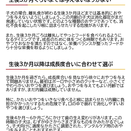
子犬の場合、離乳食が終わる生後3か月ほどまでは基本的におや
つを与えないようにしましょう。この月齢の子犬は消化器官がまだ
発達していない状態です。どのような種類のおやつであっても、消
化不良を起こしたり喉に詰まらせたりする危険があります。
また、生後3か月ごろは離乳してやっとフードを食べられるように
なるタイミングです。成長のために体をつくる時期でもあります。お
やつでおなかを満たすのではなく、栄養バランスが整ったフードか
ら十分な栄養を取るようにしましょう。
生後3か月以降は成長度合いに合わせて選ぶ
生後3か月を過ぎたら、成長度合いを見ながら徐々におやつを与え
て問題ありません。最初はボーロや小さめのクッキーなど、小さくて
やわらかいおやつを選びましょう。おやつを与えてもよい月齢では
ありますが、まだ内臓は成熟していません。
特に、かたいおやつをいきなり食べると喉に詰まらせたり内臓に負
担がかかったりするため危険です。口の中で崩れて消化しやすいお
やつを選びましょう。
生後4か月～6か月ごろにかけて歯の生え変わりがあります。この
時期の子犬は、むずがゆさからさまざまなものをかみたがるでしょ
う。子犬向けに適度なかたさに調節された、デンタルケア用のおや
つを与えることもおすすめです。