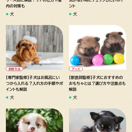
ケース別に解説｜ケアの仕方や室
気がない時にチェックしたいポイ
内の対策も
ント
犬
犬
" alt="【専門家監修】子犬はお
" alt="【獣医師監修】子犬にお
風呂にいつから入れる？入れ方
すすめのおもちゃとは？選び方
の手順やポイントも解説">
や注意点も解説">
飼育方法
グッズ
【専門家監修】子犬はお風呂にい
【獣医師監修】子犬におすすめの
つから入れる？入れ方の手順やポ
おもちゃとは？選び方や注意点も
イントも解説
解説
犬
犬