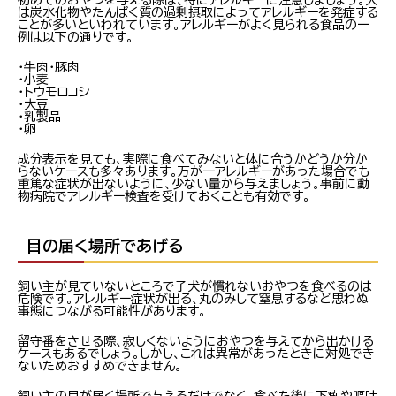
初めてのおやつを与える際は、特にアレルギーに注意しましょう。犬
は炭水化物やたんぱく質の過剰摂取によってアレルギーを発症する
ことが多いといわれています。アレルギーがよく見られる食品の一
例は以下の通りです。
・牛肉・豚肉
・小麦
・トウモロコシ
・大豆
・乳製品
・卵
成分表示を見ても、実際に食べてみないと体に合うかどうか分か
らないケースも多々あります。万が一アレルギーがあった場合でも
重篤な症状が出ないように、少ない量から与えましょう。事前に動
物病院でアレルギー検査を受けておくことも有効です。
目の届く場所であげる
飼い主が見ていないところで子犬が慣れないおやつを食べるのは
危険です。アレルギー症状が出る、丸のみして窒息するなど思わぬ
事態につながる可能性があります。
留守番をさせる際、寂しくないようにおやつを与えてから出かける
ケースもあるでしょう。しかし、これは異常があったときに対処でき
ないためおすすめできません。