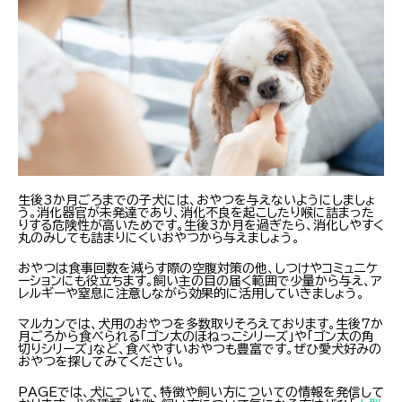
生後3か月ごろまでの子犬には、おやつを与えないようにしましょ
う。消化器官が未発達であり、消化不良を起こしたり喉に詰まった
りする危険性が高いためです。生後3か月を過ぎたら、消化しやすく
丸のみしても詰まりにくいおやつから与えましょう。
おやつは食事回数を減らす際の空腹対策の他、しつけやコミュニケ
ーションにも役立ちます。飼い主の目の届く範囲で少量から与え、ア
レルギーや窒息に注意しながら効果的に活用していきましょう。
マルカンでは、犬用のおやつを多数取りそろえております。生後7か
月ごろから食べられる「ゴン太のほねっこシリーズ」や「ゴン太の角
切りシリーズ」など、食べやすいおやつも豊富です。ぜひ愛犬好みの
おやつを探してみてください。
PAGEでは、犬について、特徴や飼い方についての情報を発信して