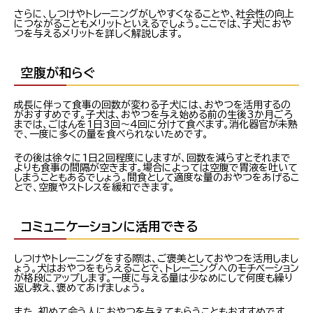
さらに、しつけやトレーニングがしやすくなることや、社会性の向上
につながることもメリットといえるでしょう。ここでは、子犬におや
つを与えるメリットを詳しく解説します。
空腹が和らぐ
成長に伴って食事の回数が変わる子犬には、おやつを活用するの
がおすすめです。子犬は、おやつを与え始める前の生後3か月ごろ
までは、ごはんを1日3回～4回に分けて食べます。消化器官が未熟
で、一度に多くの量を食べられないためです。
その後は徐々に1日2回程度にしますが、回数を減らすとそれまで
よりも食事の間隔が空きます。場合によっては空腹で胃液を吐いて
しまうこともあるでしょう。間食として適度な量のおやつをあげるこ
とで、空腹やストレスを緩和できます。
コミュニケーションに活用できる
しつけやトレーニングをする際は、ご褒美としておやつを活用しまし
ょう。犬はおやつをもらえることで、トレーニングへのモチベーション
が格段にアップします。一度に与える量は少なめにして何度も繰り
返し教え、褒めてあげましょう。
また、初めて会う人におやつを与えてもらうこともおすすめです。