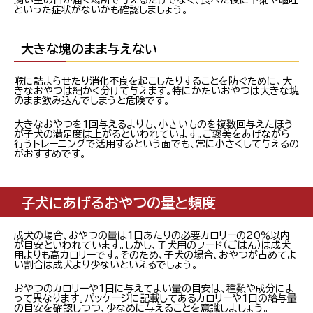
飼い主の目が届く場所で与えるだけでなく、食べた後に下痢や嘔吐
といった症状がないかも確認しましょう。
大きな塊のまま与えない
喉に詰まらせたり消化不良を起こしたりすることを防ぐために、大
きなおやつは細かく分けて与えます。特にかたいおやつは大きな塊
のまま飲み込んでしまうと危険です。
大きなおやつを1回与えるよりも、小さいものを複数回与えたほう
が子犬の満足度は上がるといわれています。ご褒美をあげながら
行うトレーニングで活用するという面でも、常に小さくして与えるの
がおすすめです。
子犬にあげるおやつの量と頻度
成犬の場合、おやつの量は1日あたりの必要カロリーの20％以内
が目安といわれています。しかし、子犬用のフード（ごはん）は成犬
用よりも高カロリーです。そのため、子犬の場合、おやつが占めてよ
い割合は成犬より少ないといえるでしょう。
おやつのカロリーや1日に与えてよい量の目安は、種類や成分によ
って異なります。パッケージに記載してあるカロリーや1日の給与量
の目安を確認しつつ、少なめに与えることを意識しましょう。