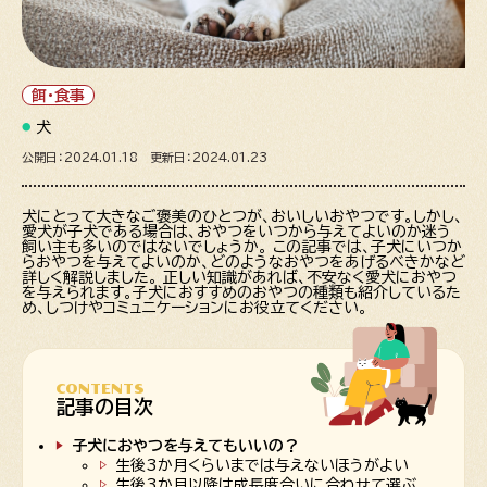
餌・食事
犬
公開日：2024.01.18 更新日：2024.01.23
犬にとって大きなご褒美のひとつが、おいしいおやつです。しかし、
愛犬が子犬である場合は、おやつをいつから与えてよいのか迷う
飼い主も多いのではないでしょうか。 この記事では、子犬にいつか
らおやつを与えてよいのか、どのようなおやつをあげるべきかなど
詳しく解説しました。 正しい知識があれば、不安なく愛犬におやつ
を与えられます。子犬におすすめのおやつの種類も紹介しているた
め、しつけやコミュニケーションにお役立てください。
CONTENTS
記事の目次
子犬におやつを与えてもいいの？
生後3か月くらいまでは与えないほうがよい
生後3か月以降は成長度合いに合わせて選ぶ