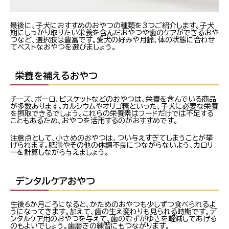
最後に、子犬におすすめのおやつの種類を3つご紹介します。子犬
期にしっかり取りたい栄養を含んだおやつや歯のケアができるおや
つなど、選択肢は豊富です。愛犬の好みや月齢、体の状態に合わせ
てベストなおやつを選びましょう。
栄養を補えるおやつ
チーズ、ボーロ、ビスケットなどのおやつは、栄養を含んでいる商品
が多数あります。カルシウムやオリゴ糖といった、子犬に必要な栄養
を摂取できるでしょう。これらの栄養素はフードだけでは不足する
こともあるため、おやつを活用するのがおすすめです。
注意点として、小さめのおやつは、つい与えすぎてしまうことが挙
げられます。肥満やその他の体調不良につながらないよう、カロリ
ーを計算しながら与えましょう。
デンタルケアおやつ
生後6か月ごろになると、かためのおやつも少しずつ食べられるよ
うになってきます。加えて、歯の生え変わりも見られる時期です。デ
ンタルケア用のおやつを与えて、歯のむずがゆさを軽減してあげる
のもよいでしょう。歯磨きの練習にもつながります。