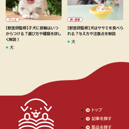
" alt="【獣医師監修】子犬に首
" alt="【獣医師監修】犬はササ
輪はいつからつける？選び方や
ミを食べられる？与え方や注意
種類を詳しく解説！">
点を解説">
グッズ
餌・食事
【獣医師監修】子犬に首輪はいつ
【獣医師監修】犬はササミを食べら
からつける？選び方や種類を詳し
れる？与え方や注意点を解説
く解説！
犬
犬
トップ
記事を探す
製品を探す