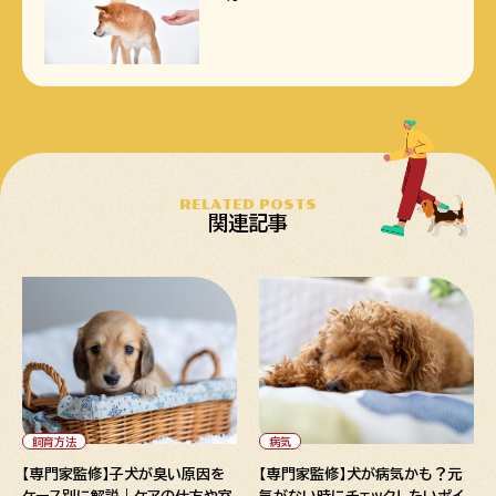
RELATED POSTS
関連記事
" alt="【専門家監修】子犬が臭
" alt="【専門家監修】犬が病気
い原因をケース別に解説｜ケア
かも？元気がない時にチェック
の仕方や室内の対策も">
したいポイント">
飼育方法
病気
【専門家監修】子犬が臭い原因を
【専門家監修】犬が病気かも？元