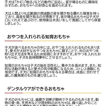
子犬は「かむ」「触る」などの動作に反応し、音が鳴るものに興味を
示すため、おもちゃへの好奇心を高められます。
犬は人間よりも広範囲の周波数の音を聞き取る優れた聴覚を持っ
ており、高音を聞き取るのが得意です。音が鳴るおもちゃは子犬が
口にくわえて遊ぶので、使用後は水洗いをして清潔にしてから保管
しましょう。
おやつを入れられる知育おもちゃ
子犬が遊べるおもちゃの中には、おやつを入れられるものもありま
す。愛犬が大好きなおやつをおもちゃに隠すことで、中のおやつを
取り出す方法を考えるため知育におすすめです。おやつを入れたお
もちゃは、子犬を長時間夢中にさせるでしょう。
知育のおもちゃは子犬の脳を活性化し、集中力を高めます。また、知
的な活動が増えると愛犬の気分転換になるため、ストレス発散にも
有効です。子犬に知育のおもちゃを与える場合は、成長に合わせて
適した難易度のものを選びましょう。
デンタルケアができるおもちゃ
子犬のおもちゃには、歯磨き効果が期待できるものもあります。動
物の骨・角、天然木などが原材料のおもちゃは、繰り返しかむこと