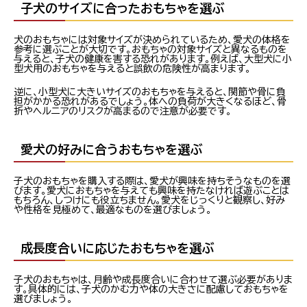
子犬のサイズに合ったおもちゃを選ぶ
犬のおもちゃには対象サイズが決められているため、愛犬の体格を
参考に選ぶことが大切です。おもちゃの対象サイズと異なるものを
与えると、子犬の健康を害する恐れがあります。例えば、大型犬に小
型犬用のおもちゃを与えると誤飲の危険性が高まります。
逆に、小型犬に大きいサイズのおもちゃを与えると、関節や骨に負
担がかかる恐れがあるでしょう。体への負荷が大きくなるほど、骨
折やヘルニアのリスクが高まるので注意が必要です。
愛犬の好みに合うおもちゃを選ぶ
子犬のおもちゃを購入する際は、愛犬が興味を持ちそうなものを選
びます。愛犬におもちゃを与えても興味を持たなければ遊ぶことは
もちろん、しつけにも役立ちません。愛犬をじっくりと観察し、好み
や性格を見極めて、最適なものを選びましょう。
成長度合いに応じたおもちゃを選ぶ
子犬のおもちゃは、月齢や成長度合いに合わせて選ぶ必要がありま
す。具体的には、子犬のかむ力や体の大きさに配慮しておもちゃを
選びましょう。