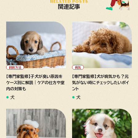
RELATED POSTS
関連記事
" alt="【専門家監修】子犬が臭
" alt="【専門家監修】犬が病気
い原因をケース別に解説｜ケア
かも？元気がない時にチェック
の仕方や室内の対策も">
したいポイント">
飼育方法
病気
【専門家監修】子犬が臭い原因を
【専門家監修】犬が病気かも？元
ケース別に解説｜ケアの仕方や室
気がない時にチェックしたいポイ
内の対策も
ント
犬
犬