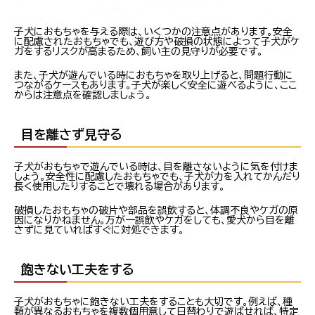
子犬におもちゃを与える際は、いくつかの注意点があります。安全
に配慮されたおもちゃでも、遊び方や破損の状態によって子犬がケ
ガをするリスクが高まるため、飼い主の見守りが必要です。
また、子犬が遊んでいる時におもちゃを取り上げると、問題行動に
つながるケースもあります。子犬が楽しく安全に遊べるように、ここ
からは注意点を確認しましょう。
目を離さず見守る
子犬がおもちゃで遊んでいる時は、目を離さないように気を付けま
しょう。安全性に配慮したおもちゃでも、子犬が力を入れてかんだり
長く使用したりすることで壊れる場合があります。
破損したおもちゃの破片や部品を誤飲すると、体調不良やケガの原
因になりかねません。万が一誤飲やケガをしても、愛犬から目を離
さずに見ていればすぐに対処できます。
飽きない工夫をする
子犬がおもちゃに飽きない工夫をすることも大切です。例えば、種
類が異なるおもちゃを複数個用意して日替わりで遊ばせれば、特定