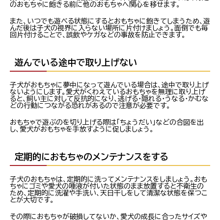
のおもちゃに飽きる前に他のおもちゃへ関心を移せます。
また、いつでも遊べる状態にするとおもちゃに飽きてしまうため、遊
んだ後は子犬の視界に入らない場所に片付けましょう。面倒でも毎
回片付けることで、誤飲やケガなどの事故を防止できます。
遊んでいる途中で取り上げない
子犬がおもちゃに夢中になって遊んでいる場合は、途中で取り上げ
ないようにします。愛犬がくわえているおもちゃを無理に取り上げ
ると、飼い主に対して反抗的になり、逃げる・隠れる・うなる・かむな
どの行動につながる恐れがあるので注意が必要です。
おもちゃで遊ぶのを切り上げる際は「ちょうだい」などの合図を出
し、愛犬がおもちゃを手放すように促しましょう。
定期的におもちゃのメンテナンスをする
子犬のおもちゃは、定期的に洗ってメンテナンスをしましょう。おも
ちゃにゴミや愛犬の唾液が付いた状態のまま放置すると不衛生の
ため、定期的に洗濯や手洗い、天日干しをして清潔な状態を保つこ
とが大切です。
その際におもちゃが破損してないか、愛犬の成長に合ったサイズや