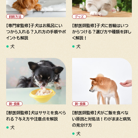
" alt="【専門家監修】子犬はお
" alt="【獣医師監修】子犬に首
風呂にいつから入れる？入れ方
輪はいつからつける？選び方や
の手順やポイントも解説">
種類を詳しく解説！">
飼育方法
グッズ
【専門家監修】子犬はお風呂にい
【獣医師監修】子犬に首輪はいつ
つから入れる？入れ方の手順やポ
からつける？選び方や種類を詳し
イントも解説
く解説！
犬
犬
" alt="【獣医師監修】犬はササ
" alt="【獣医師監修】犬がご飯
ミを食べられる？与え方や注意
を食べない原因と対処法！わ
点を解説">
がままと病気の見分け方">
餌・食事
餌・食事
【獣医師監修】犬はササミを食べら
【獣医師監修】犬がご飯を食べな
れる？与え方や注意点を解説
い原因と対処法！わがままと病気
の見分け方
犬
犬