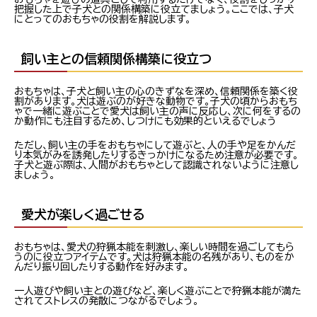
把握した上で子犬との関係構築に役立てましょう。ここでは、子犬
にとってのおもちゃの役割を解説します。
飼い主との信頼関係構築に役立つ
おもちゃは、子犬と飼い主の心のきずなを深め、信頼関係を築く役
割があります。犬は遊ぶのが好きな動物です。子犬の頃からおもち
ゃで一緒に遊ぶことで愛犬は飼い主の声に反応し、次に何をするの
か動作にも注目するため、しつけにも効果的といえるでしょう
ただし、飼い主の手をおもちゃにして遊ぶと、人の手や足をかんだ
り本気がみを誘発したりするきっかけになるため注意が必要です。
子犬と遊ぶ際は、人間がおもちゃとして認識されないように注意し
ましょう。
愛犬が楽しく過ごせる
おもちゃは、愛犬の狩猟本能を刺激し、楽しい時間を過ごしてもら
うのに役立つアイテムです。犬は狩猟本能の名残があり、ものをか
んだり振り回したりする動作を好みます。
一人遊びや飼い主との遊びなど、楽しく遊ぶことで狩猟本能が満た
されてストレスの発散につながるでしょう。