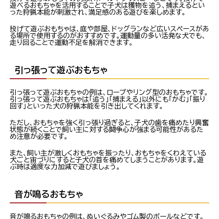
遊べるおもちゃを活用することで子犬は獲物を追う、捕まえるとい
った狩猟本能が刺激され、満足感のある遊びを楽しめます。
投げて遊ぶおもちゃは、庭や部屋、ドッグランなど広いスペースがあ
る場所で使用するのがおすすめです。運動量の多い活発な犬でも、
走り回ることで運動不足を解消できます。
引っ張って遊ぶおもちゃ
引っ張って遊ぶおもちゃの例は、ロープやリング型のおもちゃです。
引っ張って遊ぶおもちゃは「追う」「捕まえる」以外にも「かむ」「振り
回す」といった犬の狩猟本能を引き出してくれます。
ただし、おもちゃを強く引っ張り過ぎると、子犬の歯を痛めたり興奮
状態が続くことで飼い主に対する闘争心が強まる可能性があるた
め注意が必要です。
また、飼い主が激しくおもちゃを振ったり、おもちゃをくわえている
犬ごと宙づりにすると子犬の首を痛めてしまうことがあります。遊
ぶ時は適度な力加減で遊びましょう。
音が鳴るおもちゃ
音が鳴るおもちゃの例は、ぬいぐるみやゴム製のボールなどです。