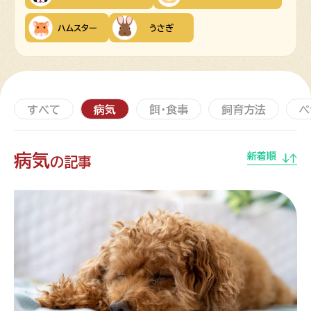
ハムスター
うさぎ
すべて
病気
餌・食事
飼育方法
ペ
病気
新着順
の記事