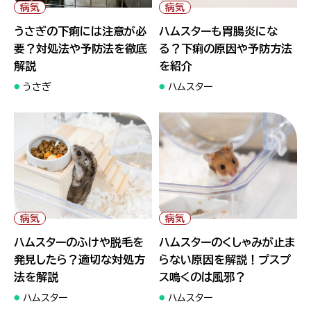
解説">
介">
病気
病気
うさぎの下痢には注意が必
ハムスターも胃腸炎にな
要？対処法や予防法を徹底
る？下痢の原因や予防方法
解説
を紹介
うさぎ
ハムスター
" alt="ハムスターのふけや脱毛
" alt="ハムスターのくしゃみが
を発見したら？適切な対処方法
止まらない原因を解説！プスプ
を解説">
ス鳴くのは風邪？">
病気
病気
ハムスターのふけや脱毛を
ハムスターのくしゃみが止ま
発見したら？適切な対処方
らない原因を解説！プスプ
法を解説
ス鳴くのは風邪？
ハムスター
ハムスター