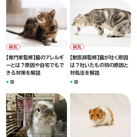
" alt="【専門家監修】猫のアレル
" alt="【獣医師監修】猫が吐く
ギーとは？原因や自宅でもでき
原因は？吐いたもの別の原因と
る対策を解説">
対処法を解説">
病気
病気
【専門家監修】猫のアレルギ
【獣医師監修】猫が吐く原因
ーとは？原因や自宅でもで
は？吐いたもの別の原因と
きる対策を解説
対処法を解説
猫
猫
" alt="うさぎの下痢には注意
" alt="ハムスターも胃腸炎にな
が必要？対処法や予防法を徹底
る？下痢の原因や予防方法を紹