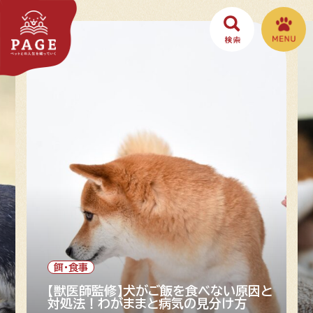
餌・食事
や
【獣医師監修】犬がご飯を食べない原因と
対処法！わがままと病気の見分け方