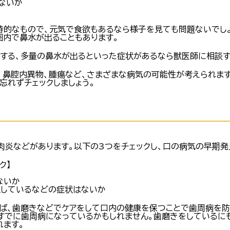
ないか
時的なもので、元気で食欲もあるなら様子を見ても問題ないでし
囲内で鼻水が出ることもあります。
をする、多量の鼻水が出るといった症状があるなら獣医師に相談す
、鼻腔内異物、腫瘍など、さまざまな病気の可能性が考えられます
忘れずチェックしましょう。
肉炎などがあります。以下の3つをチェックし、口の病気の早期発
ク】
ないか
血しているなどの症状はないか
ば、歯磨きなどでケアをして口内の健康を保つことで歯周病を防
すでに歯周病になっているかもしれません。歯磨きをしているに
れます。