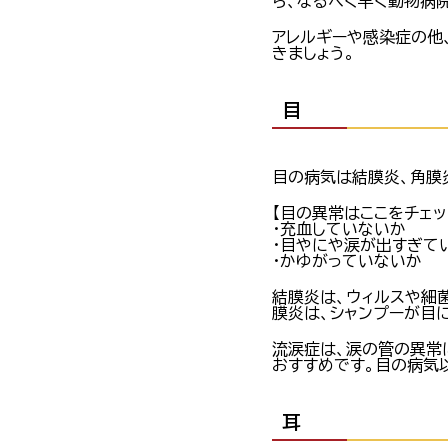
ら、なるべく早く動物病
アレルギーや感染症の他
きましょう。
目
目の病気は結膜炎、角膜
【目の異常はここをチェッ
・充血していないか
・目やにや涙が出すぎて
・かゆがっていないか
結膜炎は、ウィルスや細
膜炎は、シャンプーが目
流涙症は、涙の管の異常
おすすめです。目の病気
耳