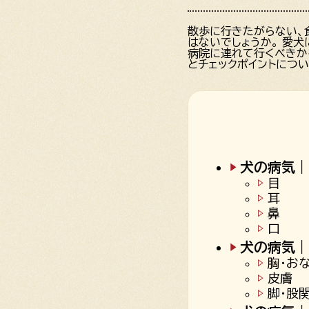
散歩に行きたがらない、
はないでしょうか。 愛
病院に連れて行くべきか
とチェックポイントにつ
犬の病気｜
目
耳
鼻
口
犬の病気｜
胸・お
皮膚
脚・股