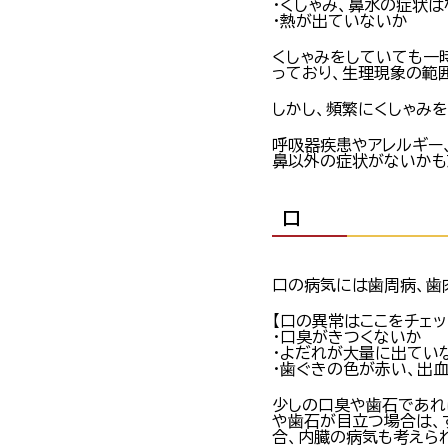
・くしゃみ、鼻水の症状は
・熱が出ていないか
くしゃみをしていても一
っており、生理現象の範
しかし、頻繁にくしゃみ
呼吸器疾患やアレルギー
鼻以外の症状がないかも
口
口の病気には歯周病、歯
【口の異常はここをチェッ
・口臭がきつくないか
・よだれが大量に出てい
・歯ぐきの色が赤い、出
少しの口臭や歯石であれ
や歯石が目立つ場合は、
合、内臓の病気も考えら