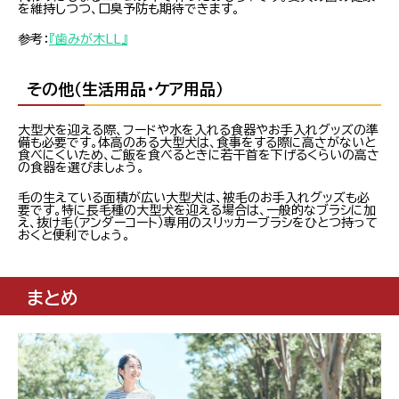
を維持しつつ、口臭予防も期待できます。
参考：
『歯みが木LL』
その他（生活用品・ケア用品）
大型犬を迎える際、フードや水を入れる食器やお手入れグッズの準
備も必要です。体高のある大型犬は、食事をする際に高さがないと
食べにくいため、ご飯を食べるときに若干首を下げるくらいの高さ
の食器を選びましょう。
毛の生えている面積が広い大型犬は、被毛のお手入れグッズも必
要です。特に長毛種の大型犬を迎える場合は、一般的なブラシに加
え、抜け毛（アンダーコート）専用のスリッカーブラシをひとつ持って
おくと便利でしょう。
まとめ