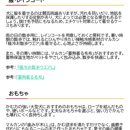
犬に服を着せるのは賛否両論ありますが、汚れを防いだり、地肌を
保護したりする役割があり、犬によっては必要となる場合もあるで
しょう。抜け毛予防にもなるため、エチケット対策として着せるケー
スもあります。
雨の日の散歩用に、レインコートを用意しておくと便利です。暑い時
期の散歩では、触れるとひんやり冷たい接触冷感素材のマルカン
「極冷お散歩ウエア」を着せると、心地よさが持続します。
また、冬の寒い時期には、マルカン「蓄熱着る毛布」がおすすめです。
蓄熱保温生地がペットをやさしく包み込み、散歩を快適にします。
参考：
『極冷お散歩ウエアL』
参考：
『蓄熱着る毛布』
おもちゃ
かむ力の強い大型犬におすすめのおもちゃは、ロープを結んだもの
や、硬いボールなどです。丈夫なおもちゃを選ぶと、強い力でかんで
も壊れにくく長持ちします 。
マルカンの「歯みが木LL」は、かむ欲求を満たすだけでなく、歯磨き
代わりにもなるニームの木で作ったおもちゃです。愛犬の歯の健康