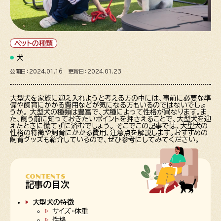
ペットの種類
犬
公開日：2024.01.16 更新日：2024.01.23
大型犬を家族に迎え入れようと考える方の中には、事前に必要な準
備や飼育にかかる費用などが気になる方もいるのではないでしょ
うか。 大型犬の種類は豊富で、犬種によって性格が異なります。ま
た、飼う前に知っておきたいポイントを押さえることで、大型犬を迎
えたときに慌てずに済むでしょう。 そこでこの記事では、大型犬の
性格の特徴や飼育にかかる費用、注意点を解説します。おすすめの
飼育グッズも紹介しているので、ぜひ参考にしてみてください。
CONTENTS
記事の目次
大型犬の特徴
サイズ・体重
性格