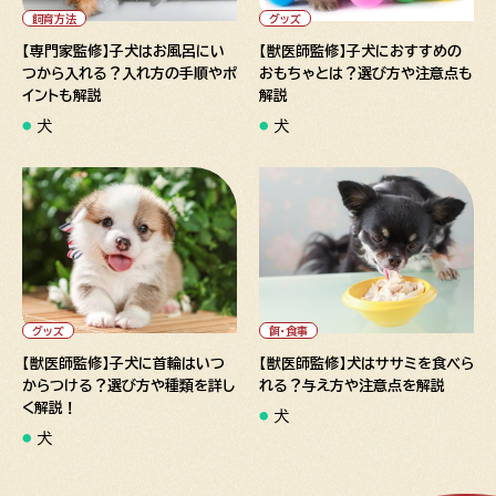
の手順やポイントも解説">
や注意点も解説">
飼育方法
グッズ
【専門家監修】子犬はお風呂にい
【獣医師監修】子犬におすすめの
つから入れる？入れ方の手順やポ
おもちゃとは？選び方や注意点も
イントも解説
解説
犬
犬
" alt="【獣医師監修】子犬に首
" alt="【獣医師監修】犬はササ
輪はいつからつける？選び方や
ミを食べられる？与え方や注意
種類を詳しく解説！">
点を解説">
グッズ
餌・食事
【獣医師監修】子犬に首輪はいつ
【獣医師監修】犬はササミを食べら
からつける？選び方や種類を詳し
れる？与え方や注意点を解説
く解説！
犬
犬