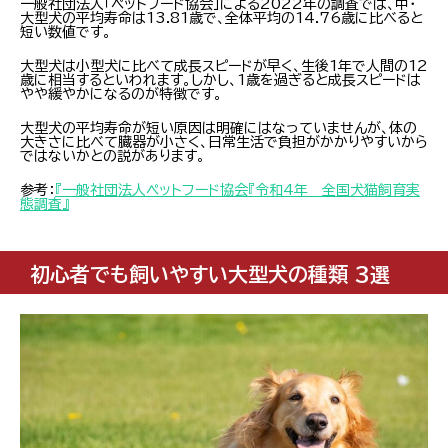
一般社団法人「ペットフード協会」による2022年の調査では、中・
大型犬の平均寿命は13.81歳で、全体平均の14.76歳に比べると
短い数値です。
大型犬は小型犬に比べて成長スピードが早く、生後1年で人間の12
歳に相当するといわれます。しかし、1歳を過ぎると成長スピードは
やや緩やかになるのが特徴です。
大型犬の平均寿命が短い原因は明確にはなっていませんが、体の
大きさに比べて臓器が小さく、日常生活で負担がかかりやすいから
ではないかとの説があります。
参考：
『一般社団法人ペットフード協会『令和4年 全国犬猫飼育実
態調査』
初心者でも飼いやすい大型犬の種類 3選