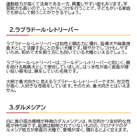
運動能力が高くて活発である一方、興奮しやすい面もあります。学
習能力も高いので、しっかりしつけを行うことで、子どもがいる家庭
でも安心して飼うことができるでしょう。
2.ラブラドール・レトリーバー
ラブラドール・レトリーバーは知性と順応力に優れ、盲導犬や麻薬捜
査犬として活躍することの多い犬種です。穏やかでしつけもしやす
いため、初めて犬を飼う方にも向いている犬種といえるでしょう。
ラブラドール・レトリーバーは、ゴールデン・レトリーバーと同じく、猟
を助ける鳥猟犬として使役していました。はっ水性が高く表面が硬
い短い被毛は、猟をしていた名残です。
大柄で番犬向きに見えるラブラドール・レトリーバーですが、社交性
が高く、人好きな性格をしています。そのため、番犬向きとはいえま
せん。
3.ダルメシアン
白に黒の斑点模様が特徴のダルメシアンは、外交的かつ友好的な性
格が持ち味です。起源は解明されていないものの、クロアチアのダ
ルメシア地方が原産の犬種で、愛情が深く、慣れるとよく甘えます。