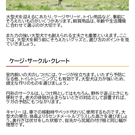
大型犬を迎えるにあたり、ケージやリード、トイレ用品など、事前に
そろえたいものがいくつかあります。飼育用品は、年齢や生活環境
に合わせて選ぶのが大切です。
また力の強い大型犬でも耐えられる丈夫さも重要といえます。ここ
では、大型犬を飼う前にそろえたいグッズと、選び方のポイントを見
ていきましょう。
ケージ・サークル・クレート
室内飼いの犬のしつけには、ケージが役立ちます。いたずら予防に
なる他、トイレトレーニングにも有効です。大型犬は力が強いため、
頑丈な作りのものを選びましょう。
円形のサークルは、しつけ用としてはもちろん、野外で遊ぶときにも
便利です。老犬の徘徊が止まらないときの対応として設置すれば、
ケガの予防にもつながります。
キャリー は、車での移動時やベッド代わりに使用するものです。大
型犬の場合、体高より5センチメートルプラスした高さを選びましょ
う。奥行きは伏せをした状態で、指先から尻尾の付け根と同じ幅が
理想です。