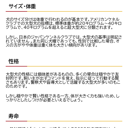
サイズ・体重
犬のサイズ分けは体重で行われるのが基本です。アメリカンケネル
クラブでの大型犬の指標は、標準体重が約20キログラム～40キロ
グラムで、40キログラムを超えると超大型犬に分類されます。
しかし、日本のジャパンケンネルクラブでは、大型犬の基準は明記さ
れていません 。また同じ犬種であっても、性別で比較した場合、オ
スの方がやや体重は重く体も大きい傾向があります。
性格
大型犬の性格には個体差があるものの、多くの場合は穏やかで友
好的です。飼い主が出すコマンドを覚え、指示に従って行動する賢
さもあります。警察犬や盲導犬として活躍する大型犬が多いのもこ
のためです。
しかし穏やかで賢い性格である一方、体が大きく力も強いため、し
っかりとしたしつけが必要といえるでしょう。
寿命