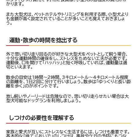
かります。
また大型犬は、ペットホテルやトリミングを利用する際、小型犬より
も金額が高く設定されていることが多いことも覚えておきましょ
う。
運動・散歩の時間を捻出する
外で思い切り走り回るのが好きな大型犬をペットとして飼う場合、
十分な運動時間の確保をし、ストレスをためない工夫が必要です。
運動後、口を開けて「ハッハッ」と短く呼吸していれば、運動量は適
切といえます。
散歩の目安は1時間～2時間、3キロメートル～4キロメートル程度
の距離を、1日2回に分けて行いましょう。散歩は「ゆっくりと長い距
離を歩く」のがポイントです。
放し飼いやノーリードは危険なので、思い切り走らせたい場合は大
型犬可能なドッグランを利用しましょう。
しつけの必要性を理解する
家族と愛犬が互いにストレスなく生活するには、しつけも重要です。
基本的な「待て」「おいで」のしつけは、事故やケガの予防にもつな