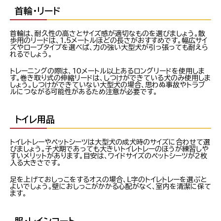
首輪・リード
首輪は、耐久性の高さとサイズ感が適切なものを選びましょう。散
歩用のリードは、1.5メートルほどの長さがおすすめです。幅広サイ
ズやロープタイプを選べば、力の強い大型犬が引っ張っても耐えら
れるでしょう。
トレーニングの際は、10メートル以上あるロングリードを使用しま
す。巻き取り式の伸縮リードは、しつけができている犬のみ使用しま
しょう。しつけができていない大型犬の場合、思わぬ事故やトラブ
ルにつながる可能性があるため注意が必要です。
トイレ用品
トイレトレーやペットシーツは大型犬の成犬時のサイズに合わせて選
びましょう。子犬期であっても大きいトイレトレーのほうが練習しや
すいメリットがあります。目安は、ワイドサイズのペットシーツが2枚
入る大きさです。
足を上げておしっこをするオスの場合、L字のトイレトレーを選ぶと
よいでしょう。壁におしっこがかかる心配がなく、室内を清潔に保て
ます。
服・レインコート