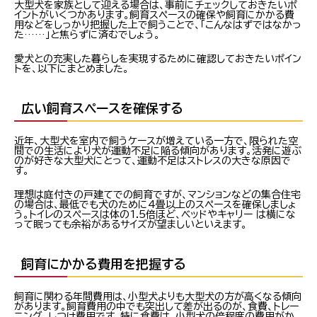
大型犬を家族として迎える場合は、事前にチェックしておきたいポ
イントがいくつかあります。飼育スペースの確保や飼育にかかる費
用などをしっかり把握した上で飼うことで、「こんなはずではなかっ
た……」と焦らずに済むでしょう。
愛犬との充実した暮らしを実現するために確認しておきたいポイン
トを、以下にまとめました。
広い飼育スペースを確保する
近年、大型犬を室内で飼うケースが増えている一方で、限られた空
間での生活により犬が運動不足に陥る傾向があります。活発に遊ぶ
のが好きな大型犬にとって、運動不足はストレスの大きな原因で
す。
理想は庭付きの戸建てでの飼育ですが、マンションなどの集合住宅
の場合は、最低でも犬のために4畳以上のスペースを確保しましょ
う。トイレのスペースは体の1.5倍ほど、ベッドやキャリー は横にな
って眠っても余裕があるサイズが望ましいといえます。
飼育にかかる費用を把握する
飼育に関わる年間費用は、小型犬よりも大型犬の方が高くなる傾向
があります。飼育費用の中でも突出して差が出るのが、食費、トレー
ニング、しつけ費用です。特に食費は、小型犬の倍程度の費用がか