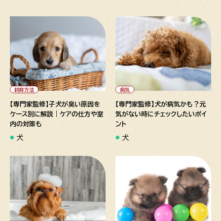
" alt="【専門家監修】子犬が臭
" alt="【専門家監修】犬が病気
い原因をケース別に解説｜ケア
かも？元気がない時にチェック
の仕方や室内の対策も">
したいポイント">
飼育方法
病気
【専門家監修】子犬が臭い原因を
【専門家監修】犬が病気かも？元
ケース別に解説｜ケアの仕方や室
気がない時にチェックしたいポイ
内の対策も
ント
犬
犬
" alt="【専門家監修】子犬はお
" alt="【獣医師監修】子犬にお
風呂にいつから入れる？入れ方
すすめのおもちゃとは？選び方