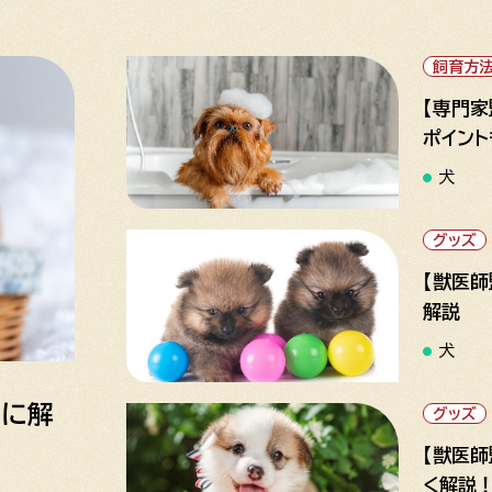
飼育方
【専門
ポイン
犬
グッズ
【獣医
解説
犬
別に解
グッズ
【獣医
く解説