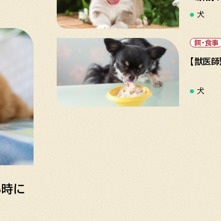
犬
餌・食事
【獣医
犬
い時に