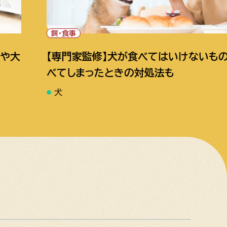
ペットの種類
べてはいけないものとは？食
【専門家監修】
処法も
や飼育用品を確
犬