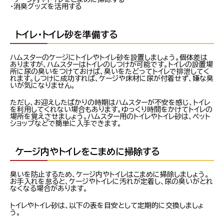
・消臭グッズを活用する
トイレ・トイレ砂を準備する
ハムスターのケージにトイレやトイレ砂を設置しましょう。個体差は
ありますが、ハムスターはトイレのしつけが可能です。トイレの設置場
所に尿の臭いをつけておけば、臭いをたどってトイレで排泄してく
れます。しつけに成功すれば、ケージや床材に尿が付着せず、嫌な臭
いが気になりません。
ただし、お迎えしたばかりの時期はハムスターが不安を感じ、トイレ
を利用してくれない場合もあります。ゆっくり時間をかけてトイレの
場所を覚えさせましょう。ハムスター用のトイレやトイレ砂は、ペット
ショップなどで簡単に入手できます。
ケージ内やトイレをこまめに掃除する
臭いを防止するため、ケージ内やトイレはこまめに掃除しましょう。
お手入れを怠ると、ケージやトイレに汚れが定着し、尿の臭いがとれ
なくなる場合があります。
トイレやトイレ砂は、以下の表を目安として定期的に交換しましょ
う。