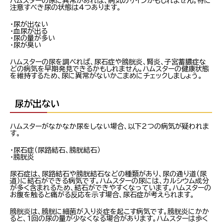
ハムスターの尿に異常があれば、病気のサインかもしれません。特に
注意すべき尿の状態は4つあります。
・尿が出ない
・血尿が出る
・尿の量が多い
・尿が臭い
ハムスターの尿を調べれば、尿石症や膀胱炎、腎炎、子宮蓄膿症な
どの病気を早期発見できるかもしれません。ハムスターの健康状態
を維持するため、尿に異常がないかこまめにチェックしましょう。
尿が出ない
ハムスターがなかなか尿をしない場合、以下2つの病気が疑われま
す。
・尿石症（尿路結石、膀胱結石）
・膀胱炎
尿石症は、尿路結石や膀胱結石などの種類があり、尿の通り道（尿
道）に結石ができる病気です。ハムスターの尿には、カルシウム成分
が多く含まれるため、結石ができやすくなっています。ハムスターの
お腹を触ると痛がる反応を示す場合、尿石症が考えられます。
膀胱炎は、膀胱に細菌が入り炎症を起こす病気です。膀胱炎にかか
ると、1回の尿の量が少なくなる場合があります。ハムスターは歩く