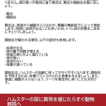
りません。尿の臭いが普段と違う場合は、腎炎か膀胱炎を疑いまし
ょう。
・腎炎
・膀胱炎
腎炎は、尿道から細菌が入り込むか、腎臓の機能低下によって発症
します。同時に血尿が出ることも多いため、トイレ砂の状態をこまめ
にチェックしましょう。
膀胱炎が疑われる場合、以下の症状も併発します。
・血尿が出る
・尿の量や回数が増える
・尿道の周りがよく濡れている
・尿が臭い
・食欲がない
・体重が減っている
膀胱炎は、ハムスターの加齢に伴ってかかりやすくなります。膀胱炎
を予防するため、栄養バランスのとれた食事を与えましょう。また、
尿道に細菌が入らないよう、ケージを衛生的に保つことも大切で
す。
ハムスターの尿に異常を感じたらすぐ動物
病院へ