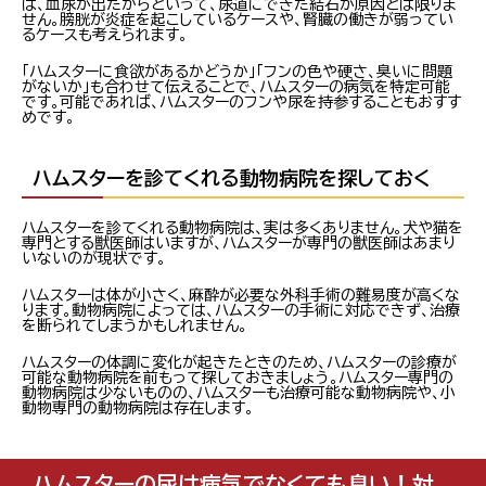
ば、血尿が出たからといって、尿道にできた結石が原因とは限りま
せん。膀胱が炎症を起こしているケースや、腎臓の働きが弱ってい
るケースも考えられます。
「ハムスターに食欲があるかどうか」「フンの色や硬さ、臭いに問題
がないか」も合わせて伝えることで、ハムスターの病気を特定可能
です。可能であれば、ハムスターのフンや尿を持参することもおすす
めです。
ハムスターを診てくれる動物病院を探しておく
ハムスターを診てくれる動物病院は、実は多くありません。犬や猫を
専門とする獣医師はいますが、ハムスターが専門の獣医師はあまり
いないのが現状です。
ハムスターは体が小さく、麻酔が必要な外科手術の難易度が高くな
ります。動物病院によっては、ハムスターの手術に対応できず、治療
を断られてしまうかもしれません。
ハムスターの体調に変化が起きたときのため、ハムスターの診療が
可能な動物病院を前もって探しておきましょう。ハムスター専門の
動物病院は少ないものの、ハムスターも治療可能な動物病院や、小
動物専門の動物病院は存在します。
ハムスターの尿は病気でなくても臭い！対