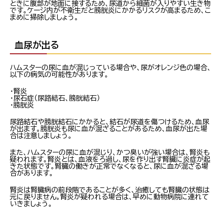
ときに腹部が地面に接するため、尿道から細菌が入りやすい生き物
です。ケージ内が不衛生だと膀胱炎にかかるリスクが高まるため、こ
まめに掃除しましょう。
血尿が出る
ハムスターの尿に血が混じっている場合や、尿がオレンジ色の場合、
以下の病気の可能性があります。
・腎炎
・尿石症（尿路結石、膀胱結石）
・膀胱炎
尿路結石や膀胱結石にかかると、結石が尿道を傷つけるため、血尿
が出ます。膀胱炎も尿に血が混ざることがあるため、血尿が出た場
合は注意しましょう。
また、ハムスターの尿に血が混じり、かつ臭いが強い場合は、腎炎も
疑われます。腎炎とは、血液をろ過し、尿を作り出す腎臓に炎症が起
きた状態です。腎臓の働きが正常でなくなると、尿に血が混ざる場
合があります。
腎炎は腎臓病の前段階であることが多く、治癒しても腎臓の状態は
元に戻りません。腎炎が疑われる場合は、早めに動物病院に連れて
いきましょう。