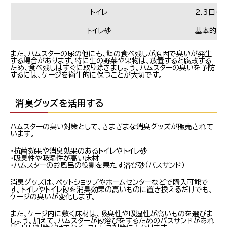
トイレ
2.3日～
トイレ砂
基本的に
また、ハムスターの尿の他にも、餌の食べ残しが原因で臭いが発生
する場合があります。特に生の野菜や果物は、放置すると腐敗する
ため、食べ残しはすぐに取り除きましょう。ハムスターの臭いを予防
するには、ケージを衛生的に保つことが大切です。
消臭グッズを活用する
ハムスターの臭い対策として、さまざまな消臭グッズが販売されて
います。
・抗菌効果や消臭効果のあるトイレやトイレ砂
・吸臭性や吸湿性が高い床材
・ハムスターのお風呂の役割を果たす浴び砂（バスサンド）
消臭グッズは、ペットショップやホームセンターなどで購入可能で
す。トイレやトイレ砂を消臭効果の高いものに置き換えるだけでも、
ケージの臭いが変化します。
また、ケージ内に敷く床材は、吸臭性や吸湿性が高いものを選びま
しょう。加えて、ハムスターが砂浴びをするためのバスサンドがあれ