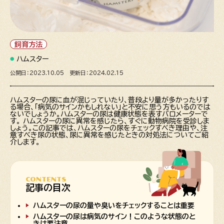
飼育方法
ハムスター
公開日：2023.10.05 更新日：2024.02.15
ハムスターの尿に血が混じっていたり、普段より量が多かったりす
る場合、「病気のサインかもしれない」と不安に思う方もいるのでは
ないでしょうか。ハムスターの尿は健康状態を表すバロメーターで
す。 ハムスターの尿に異常を感じたら、すぐに動物病院を受診しま
しょう。この記事では、ハムスターの尿をチェックすべき理由や、注
意すべき尿の状態、尿に異常を感じたときの対処法についてご紹
介します。
CONTENTS
記事の目次
ハムスターの尿の量や臭いをチェックすることは重要
ハムスターの尿は病気のサイン！このような状態のと
きは要注意