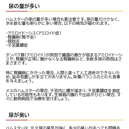
尿の量が多い
ハムスターの尿の量が多い場合も要注意です。尿の量だけでなく、
水を飲む量も明らかに多い場合、以下の病気が疑われます。
・アミロイドーシス（アミロイド症）
・腎臓病（腎不全）
・膀胱炎
・子宮蓄膿症
タンパク質（アミロイド）が原因で臓器の働きが弱まるアミロイドーシ
スや、腎臓が正常に働かなくなる腎臓病など、多飲多尿の原因はさ
まざまです。
特に腎臓病にかかった場合、人間と違って人工透析ができないた
め、延命処置しか手立てがありません。栄養バランスのとれた食事
を与えましょう。
メスのハムスターの場合、子宮内に膿が溜まり、子宮蓄膿症を発症
している可能性もあります。生殖器の腫れや出血がひどい場合、す
ぐに動物病院で治療を受けましょう。
尿が臭い
ハムスターは、元々尿の臭気が強く、多少の臭いがあっても問題あ