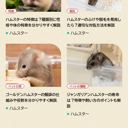
" alt="ハムスターの特徴は？
" alt="ハムスターのふけや脱
種類別に性格や体の特徴を分
毛を発見したら？適切な対処方
かりやすく解説">
法を解説">
特徴
病気
ハムスターの特徴は？種類別に性
ハムスターのふけや脱毛を発見し
格や体の特徴を分かりやすく解説
たら？適切な対処方法を解説
ハムスター
ハムスター
" alt="ゴールデンハムスターの
" alt="ジャンガリアンハムスタ
頬袋の仕組みや役割を分かりや
ーの寿命は？特徴や飼い方の
すく解説">
ポイントも解説">
ペットの体
ペットの種類
ゴールデンハムスターの頬袋の仕
ジャンガリアンハムスターの寿命
組みや役割を分かりやすく解説
は？特徴や飼い方のポイントも解
説
ハムスター
ハムスター