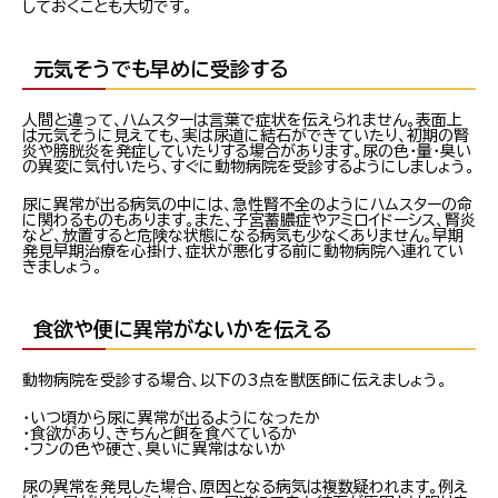
しておくことも大切です。
元気そうでも早めに受診する
人間と違って、ハムスターは言葉で症状を伝えられません。表面上
は元気そうに見えても、実は尿道に結石ができていたり、初期の腎
炎や膀胱炎を発症していたりする場合があります。尿の色・量・臭い
の異変に気付いたら、すぐに動物病院を受診するようにしましょう。
尿に異常が出る病気の中には、急性腎不全のようにハムスターの命
に関わるものもあります。また、子宮蓄膿症やアミロイドーシス、腎炎
など、放置すると危険な状態になる病気も少なくありません。早期
発見早期治療を心掛け、症状が悪化する前に動物病院へ連れてい
きましょう。
食欲や便に異常がないかを伝える
動物病院を受診する場合、以下の3点を獣医師に伝えましょう。
・いつ頃から尿に異常が出るようになったか
・食欲があり、きちんと餌を食べているか
・フンの色や硬さ、臭いに異常はないか
尿の異常を発見した場合、原因となる病気は複数疑われます。例え