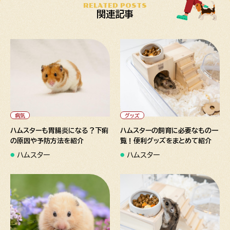
RELATED POSTS
関連記事
" alt="ハムスターも胃腸炎に
" alt="ハムスターの飼育に必
なる？下痢の原因や予防方法
要なもの一覧！便利グッズをま
を紹介">
とめて紹介">
病気
グッズ
ハムスターも胃腸炎になる？下痢
ハムスターの飼育に必要なもの一
の原因や予防方法を紹介
覧！便利グッズをまとめて紹介
ハムスター
ハムスター