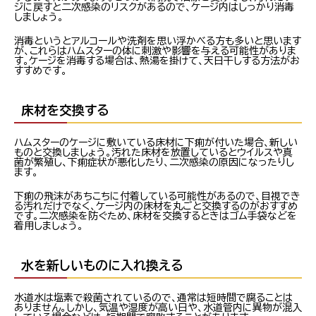
ジに戻すと二次感染のリスクがあるので、ケージ内はしっかり消毒
しましょう。
消毒というとアルコールや洗剤を思い浮かべる方も多いと思います
が、これらはハムスターの体に刺激や影響を与える可能性がありま
す。ケージを消毒する場合は、熱湯を掛けて、天日干しする方法がお
すすめです。
床材を交換する
ハムスターのケージに敷いている床材に下痢が付いた場合、新しい
ものと交換しましょう。汚れた床材を放置しているとウイルスや真
菌が繁殖し、下痢症状が悪化したり、二次感染の原因になったりし
ます。
下痢の飛沫があちこちに付着している可能性があるので、目視でき
る汚れだけでなく、ケージ内の床材を丸ごと交換するのがおすすめ
です。二次感染を防ぐため、床材を交換するときはゴム手袋などを
着用しましょう。
水を新しいものに入れ換える
水道水は塩素で殺菌されているので、通常は短時間で腐ることは
ありません。しかし、気温や湿度が高い日や、水道管内に異物が混入