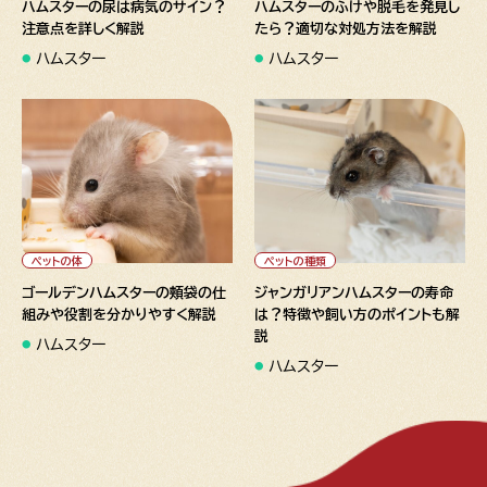
ハムスターの尿は病気のサイン？
ハムスターのふけや脱毛を発見し
注意点を詳しく解説
たら？適切な対処方法を解説
ハムスター
ハムスター
" alt="ゴールデンハムスターの
" alt="ジャンガリアンハムスタ
頬袋の仕組みや役割を分かりや
ーの寿命は？特徴や飼い方の
すく解説">
ポイントも解説">
ペットの体
ペットの種類
ゴールデンハムスターの頬袋の仕
ジャンガリアンハムスターの寿命
組みや役割を分かりやすく解説
は？特徴や飼い方のポイントも解
説
ハムスター
ハムスター