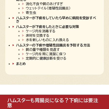
消化不良や餌のあげすぎ
ウェットテイル（増殖性回腸炎）
寄生虫
ハムスターが下痢をしていたら早めに病院を受診すべ
き
ハムスターが下痢をしたときに必要な対策
ケージ内を消毒する
床材を交換する
水を新しいものに入れ換える
ハムスターの下痢や増殖性回腸炎を予防する方法
餌の量や種類を見直す
ケージ内を常に清潔に保つ
定期的に健康診断を受ける
まとめ
ハムスターも胃腸炎になる？下痢には要注
意