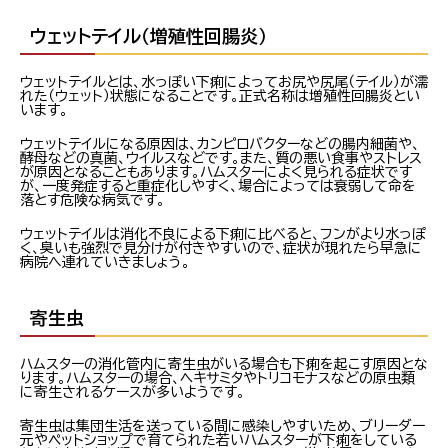
ウェットテイル（増殖性回腸炎）
ウェットテイルとは、水っぽい下痢によってお尻や尻尾（テイル）が濡
れた（ウェット）状態になることです。正式名称は増殖性回腸炎とい
います。
ウェットテイルになる原因は、カンピロバクターなどの腸内細菌や、
酵母などの真菌、ウイルスなどです。また、質の悪い食事やストレス
が原因となることもあります。ハムスターによく見られる症状です
が、一度発症すると重症化しやすく、場合によっては衰弱して命を
落とす危険な病気です。
ウェットテイルは消化不良による下痢に比べると、フンがより水っぽ
く、臭いも強烈で見分けが付きやすいので、症状が現れたら早急に
病院へ連れていきましょう。
寄生虫
ハムスターの消化管内に寄生虫がいる場合も下痢を起こす原因とな
ります。ハムスターの場合、ヘキサミタやトリコモナスなどの原虫類
に寄生されるケースが多いようです。
寄生虫は集団生活を送っている間に感染しやすいため、ブリーダー
元やペットショップで育てられた若いハムスターが下痢をしている