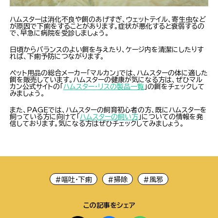
ハムスターは消化不良や餌のあげすぎ、ウェットテイル、寄生虫など
が原因で下痢をすることがあります。症状が悪化すると衰弱するの
で、早急に病院を受診しましょう。
日頃からバランスのよい餌を与えたり、ケージ内を清潔にしたりす
れば、下痢予防につながります。
ペット用品の総合メーカー「マルカン」では、ハムスターの体に適した
餌を販売しています。ハムスターの健康が気になる方は、ぜひマル
カン公式サイトの「
ハムスター・リスの製品一覧
」の餌をチェックして
みましょう。
また、PAGEでは、ハムスターの飼育初心者の方、既にハムスターを
飼っている方に向けて「
ハムスターの飼い方
」についての情報を発
信しております。気になる方はぜひチェックしてみましょう。
#嘔吐・下痢
#掃除
#風邪
この記事をシェア