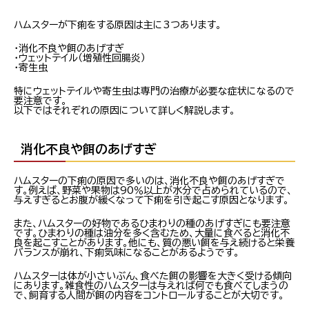
ハムスターが下痢をする原因は主に3つあります。
・消化不良や餌のあげすぎ
・ウェットテイル（増殖性回腸炎）
・寄生虫
特にウェットテイルや寄生虫は専門の治療が必要な症状になるので
要注意です。
以下ではそれぞれの原因について詳しく解説します。
消化不良や餌のあげすぎ
ハムスターの下痢の原因で多いのは、消化不良や餌のあげすぎで
す。例えば、野菜や果物は90％以上が水分で占められているので、
与えすぎるとお腹が緩くなって下痢を引き起こす原因となります。
また、ハムスターの好物であるひまわりの種のあげすぎにも要注意
です。ひまわりの種は油分を多く含むため、大量に食べると消化不
良を起こすことがあります。他にも、質の悪い餌を与え続けると栄養
バランスが崩れ、下痢気味になることがあるようです。
ハムスターは体が小さいぶん、食べた餌の影響を大きく受ける傾向
にあります。雑食性のハムスターは与えれば何でも食べてしまうの
で、飼育する人間が餌の内容をコントロールすることが大切です。