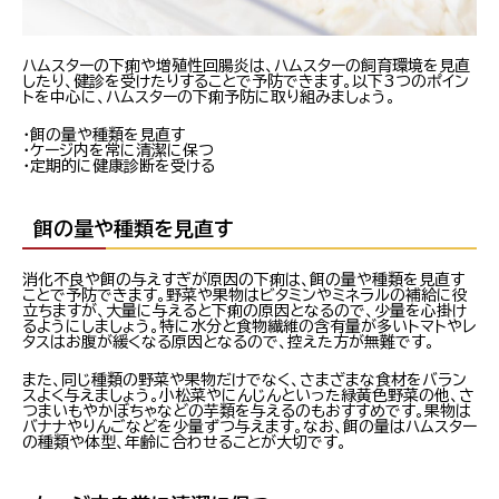
ハムスターの下痢や増殖性回腸炎は、ハムスターの飼育環境を見直
したり、健診を受けたりすることで予防できます。以下3つのポイン
トを中心に、ハムスターの下痢予防に取り組みましょう。
・餌の量や種類を見直す
・ケージ内を常に清潔に保つ
・定期的に健康診断を受ける
餌の量や種類を見直す
消化不良や餌の与えすぎが原因の下痢は、餌の量や種類を見直す
ことで予防できます。野菜や果物はビタミンやミネラルの補給に役
立ちますが、大量に与えると下痢の原因となるので、少量を心掛け
るようにしましょう。特に水分と食物繊維の含有量が多いトマトやレ
タスはお腹が緩くなる原因となるので、控えた方が無難です。
また、同じ種類の野菜や果物だけでなく、さまざまな食材をバラン
スよく与えましょう。小松菜やにんじんといった緑黄色野菜の他、さ
つまいもやかぼちゃなどの芋類を与えるのもおすすめです。果物は
バナナやりんごなどを少量ずつ与えます。なお、餌の量はハムスター
の種類や体型、年齢に合わせることが大切です。