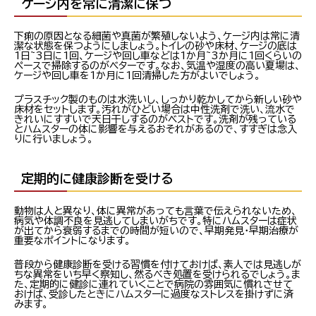
ケージ内を常に清潔に保つ
下痢の原因となる細菌や真菌が繁殖しないよう、ケージ内は常に清
潔な状態を保つようにしましょう。トイレの砂や床材、ケージの底は
1日~3日に1回、ケージや回し車などは1か月~3か月に1回くらいの
ペースで掃除するのがベターです。なお、気温や湿度の高い夏場は、
ケージや回し車を1か月に1回清掃した方がよいでしょう。
プラスチック製のものは水洗いし、しっかり乾かしてから新しい砂や
床材をセットします。汚れがひどい場合は中性洗剤で洗い、流水で
きれいにすすいで天日干しするのがベストです。洗剤が残っている
とハムスターの体に影響を与えるおそれがあるので、すすぎは念入
りに行いましょう。
定期的に健康診断を受ける
動物は人と異なり、体に異常があっても言葉で伝えられないため、
病気や体調不良を見逃してしまいがちです。特にハムスターは症状
が出てから衰弱するまでの時間が短いので、早期発見・早期治療が
重要なポイントになります。
普段から健康診断を受ける習慣を付けておけば、素人では見逃しが
ちな異常をいち早く察知し、然るべき処置を受けられるでしょう。ま
た、定期的に健診に連れていくことで病院の雰囲気に慣れさせて
おけば、受診したときにハムスターに過度なストレスを掛けずに済
みます。