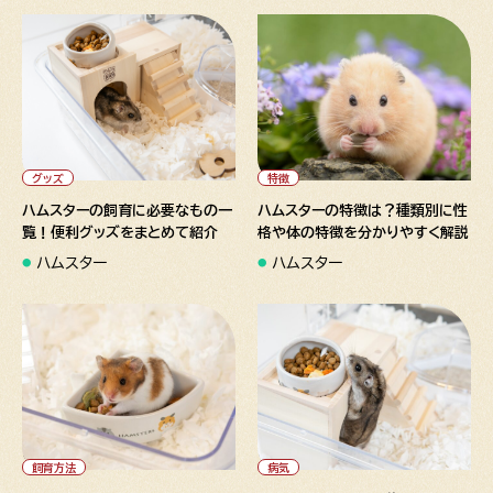
" alt="ハムスターの飼育に必
" alt="ハムスターの特徴は？
要なもの一覧！便利グッズをま
種類別に性格や体の特徴を分
とめて紹介">
かりやすく解説">
グッズ
特徴
ハムスターの飼育に必要なもの一
ハムスターの特徴は？種類別に性
覧！便利グッズをまとめて紹介
格や体の特徴を分かりやすく解説
ハムスター
ハムスター
" alt="ハムスターの尿は病気
" alt="ハムスターのふけや脱
のサイン？注意点を詳しく解
毛を発見したら？適切な対処方
説">
法を解説">
飼育方法
病気